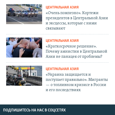
ЦЕНТРАЛЬНАЯ АЗИЯ
«Очень помпезно». Кортежи
президентов в Центральной Азии
и эксцессы, которые с ними
связывают
ЦЕНТРАЛЬНАЯ АЗИЯ
«Краткосрочное решение».
Почему амнистии в Центральной
Азии не панацея от проблемы?
ЦЕНТРАЛЬНАЯ АЗИЯ
«Украина защищается и
поступает правильно». Мигранты
— о топливном кризисе в России
и его последствиях
ПОДПИШИТЕСЬ НА НАС В СОЦСЕТЯХ