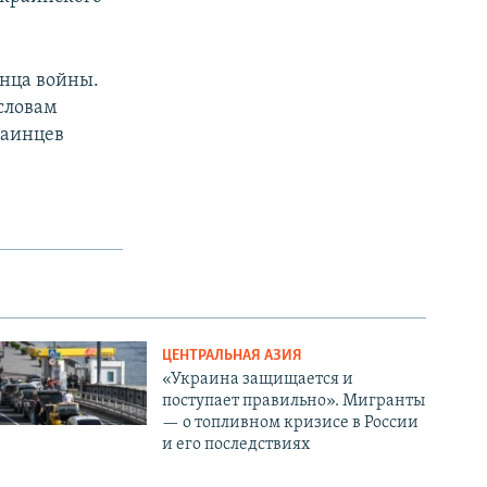
онца войны.
словам
раинцев
ЦЕНТРАЛЬНАЯ АЗИЯ
«Украина защищается и
поступает правильно». Мигранты
— о топливном кризисе в России
и его последствиях