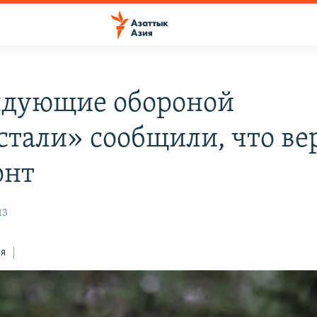
дующие обороной
стали» сообщили, что ве
онт
13
ся