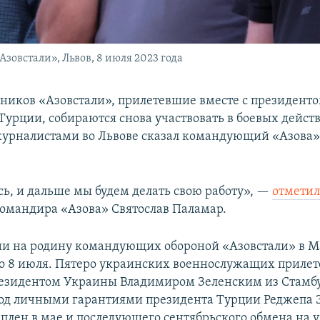
овстали», Львов, 8 июля 2023 года
ников «Азовстали», прилетевшие вместе с президент
Турции, собираются снова участвовать в боевых действ
 журналистами во Львове сказал командующий «Азова
ь, и дальше мы будем делать свою работу», —
отмети
омандира «Азова» Святослав Паламар.
и на родину командующих обороной «Азовстали» в 
но 8 июля. Пятеро украинских военнослужащих прилет
резидентом Украины Владимиром Зеленским из Стамбу
од личными гарантиями президента Турции Реджепа 
в плен в мае и последующего сентябрьского обмена на 