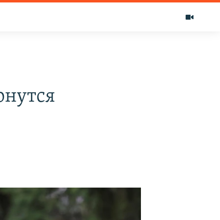
рнутся