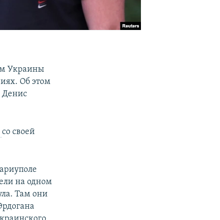
ом Украины
иях. Об этом
» Денис
л
со своей
Мариуполе
ели на одном
ла. Там они
Эрдогана
украинского