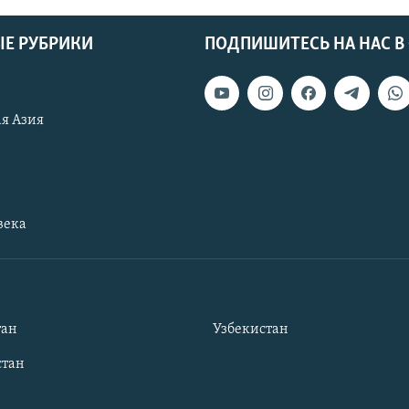
Е РУБРИКИ
ПОДПИШИТЕСЬ НА НАС В
я Азия
века
тан
Узбекистан
тан