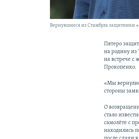
Вернувшиеся из Стамбула защитники «Аз
Пятеро защит
на родину из 
на встрече с
Прокопенко.
«Мы вернулис
стороны замк
О возвращени
стало извест
самолёте с п
находились п
после сдачи 