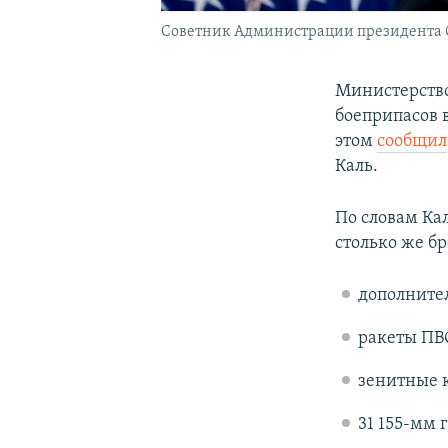
Советник Администрации президента 
Министерство
боеприпасов 
этом
сообщил
Каль.
По словам Кал
столько же бр
дополнител
ракеты ПВ
зенитные к
31 155-мм 