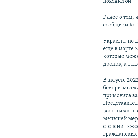
пояснил он.
Ранее о том,
сообщили Reu
Украина, по 
ещё в марте 
которые можн
дронов, а та
В августе 20
боеприпасами 
применяла за
Представител
военными на
меньшей мере
степени тяже
гражданских 