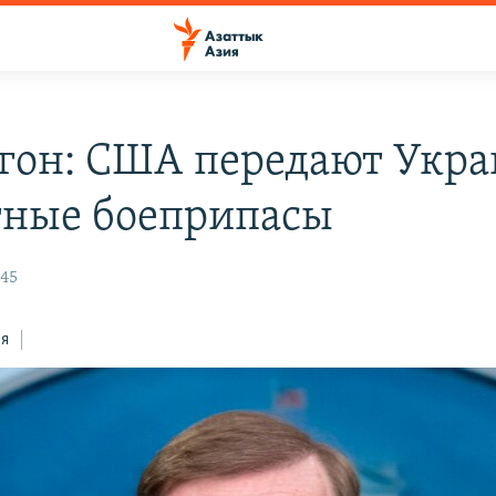
гон: США передают Укра
тные боеприпасы
:45
ся