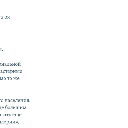
и 28
и.
ональной
кластерные
мо то же
о населения.
ещё большим
ывать ещё
ллерии», —