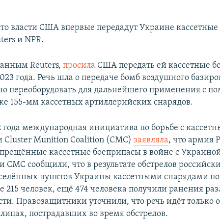
 что власти США впервые передадут Украине кассетные
ters и NPR.
данным Reuters,
просила
США передать ей кассетные б
2023 года. Речь шла о передаче бомб воздушного базир
о переоборудовать для дальнейшего применения с п
кже 155-мм кассетных артиллерийских снарядов.
22 года международная инициатива по борьбе с кассет
Cluster Munition Coalition (CMC)
заявляла
, что армия 
прещённые кассетные боеприпасы в войне с Украиной
и СМС сообщили, что в результате обстрелов российск
селённых пунктов Украины кассетными снарядами по
 215 человек, ещё 474 человека получили ранения ра
сти. Правозащитники уточнили, что речь идёт только 
лицах, пострадавших во время обстрелов.