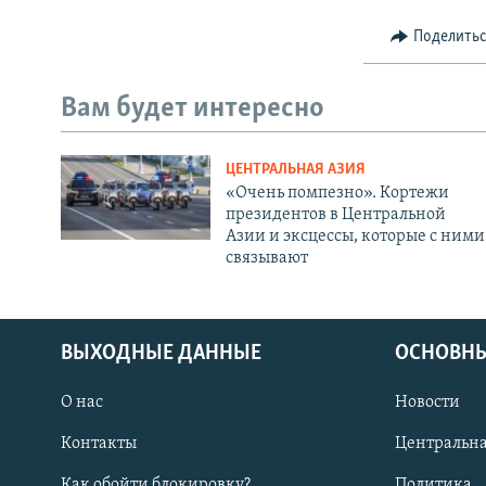
Поделить
Вам будет интересно
ЦЕНТРАЛЬНАЯ АЗИЯ
«Очень помпезно». Кортежи
президентов в Центральной
Азии и эксцессы, которые с ними
связывают
ВЫХОДНЫЕ ДАННЫЕ
ОСНОВНЫ
О нас
Новости
Контакты
Центральна
Как обойти блокировку?
Политика