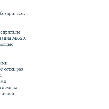
 боеприпасы,
оеприпасы
ования МК-20,
омощью
ными
РФ сотни раз
.
ими
гибли по
зличной
о