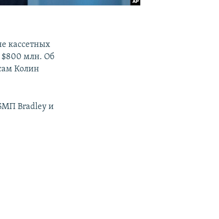
не кассетных
 $800 млн. Об
сам Колин
БМП Bradley и