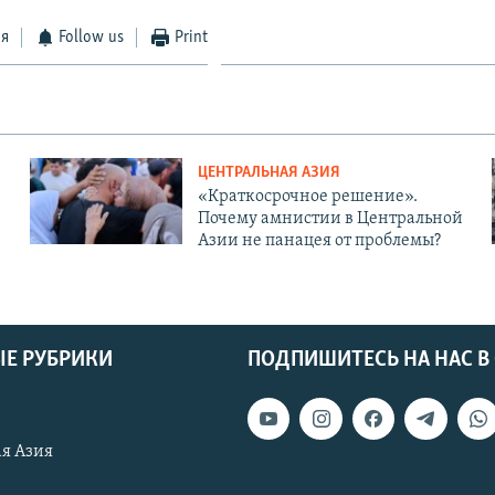
ся
Follow us
Print
ЦЕНТРАЛЬНАЯ АЗИЯ
«Краткосрочное решение».
Почему амнистии в Центральной
Азии не панацея от проблемы?
Е РУБРИКИ
ПОДПИШИТЕСЬ НА НАС В
я Азия