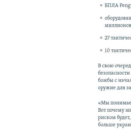
БПЛА Peng
оборудован
миллионов 
27 тактиче
10 тактиче
В свою очере
безопасност
бомбы с нача
оружие для з
«Мы понимаем
Вот почему м
риском будет,
больше украи