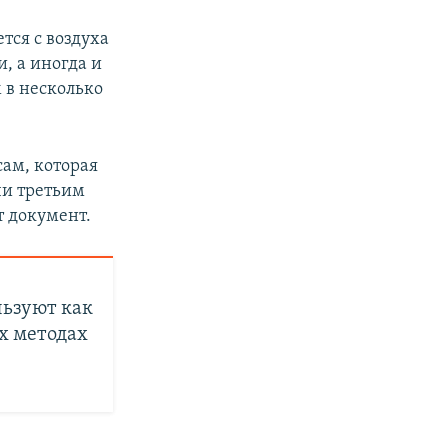
тся с воздуха
и, а иногда и
 в несколько
сам, которая
чи третьим
т документ.
ьзуют как
х методах