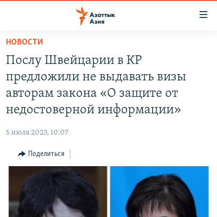
Доступность
ссылок
Вернуться
НОВОСТИ
к
ЦЕНТРАЛЬНАЯ АЗИЯ
Послу Швейцарии в КР
основному
НОВОСТИ
КАЗАХСТАН
содержанию
предложили не выдавать визы
ВОЙНА В УКРАИНЕ
Вернутся
КЫРГЫЗСТАН
авторам закона «О защите от
к
НА ДРУГИХ ЯЗЫКАХ
УЗБЕКИСТАН
недостоверной информации»
главной
ТАДЖИКИСТАН
ҚАЗАҚША
навигации
ПОДПИШИТЕСЬ НА НАС В СОЦСЕТЯХ
5 июля 2023, 10:07
Вернутся
КЫРГЫЗЧА
к
Поделиться
ЎЗБЕКЧА
поиску
ТОҶИКӢ
Все сайты РСЕ/РС
TÜRKMENÇE