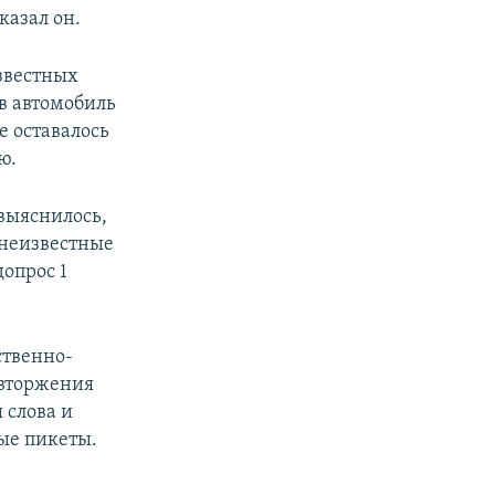
казал он.
звестных
в автомобиль
е оставалось
ю.
 выяснилось,
 неизвестные
опрос 1
ственно-
 вторжения
 слова и
ые пикеты.