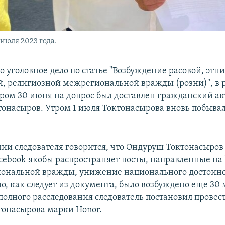
июля 2023 года.
 уголовное дело по статье "Возбуждение расовой, этн
, религиозной межрегиональной вражды (розни)", в 
ером 30 июня на допрос был доставлен гражданский а
онасыров. Утром 1 июля Токтонасырова вновь побывал
нии следователя говорится, что Ондуруш Токтонасыров
acebook якобы распространяет посты, направленные на
иональной вражды, унижение национального достоинс
о, как следует из документа, было возбуждено еще 30 
 полного расследования следователь постановил прове
тонасырова марки Honor.