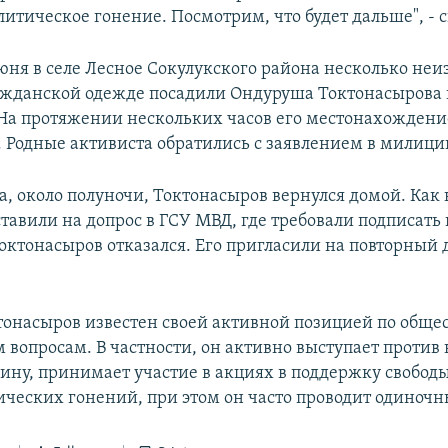
литическое гонение. Посмотрим, что будет дальше", - с
юня в селе Лесное Сокулукского района несколько неи
жданской одежде посадили Ондуруша Токтонасырова 
. На протяжении нескольких часов его местонахождени
 Родные активиста обратились с заявлением в милици
а, около полуночи, Токтонасыров вернулся домой. Как
ставили на допрос в ГСУ МВД, где требовали подписать
октонасыров отказался. Его пригласили на повторный д
онасыров известен своей активной позицией по обще
 вопросам. В частности, он активно выступает против
аину, принимает участие в акциях в поддержку свободы
ических гонений, при этом он часто проводит одиночн