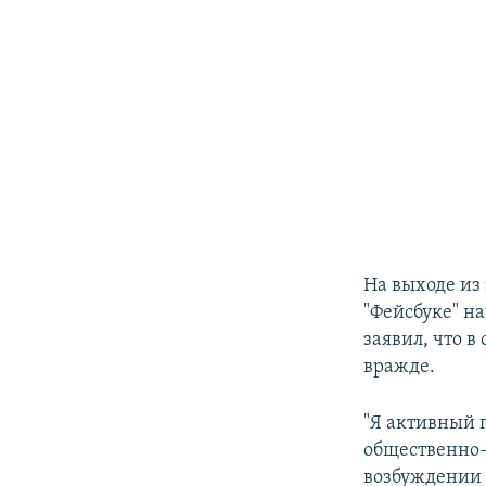
На выходе из 
"Фейсбуке" н
заявил, что 
вражде.
"Я активный 
общественно
возбуждении 