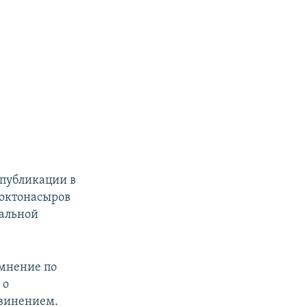
 публикации в
Токтонасыров
нальной
 мнение по
 о
бвинением.