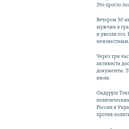
Это просто по
Вечером 30 и
мужчин в гра
и увезли его
неизвестным.
Через три час
активиста до
документы. Т
июля.
Ондуруш Токт
политическим
России в Укр
против полит