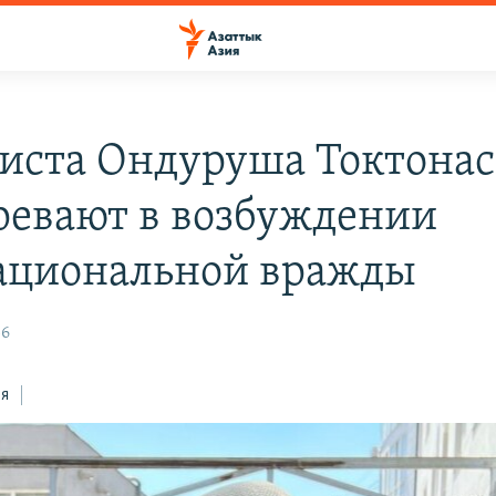
иста Ондуруша Токтона
ревают в возбуждении
циональной вражды
56
ся