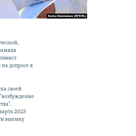
ической,
рамках
ктивист
 на допросе в
 на своей
 "возбуждение
тва".
марта 2023
сти выемку