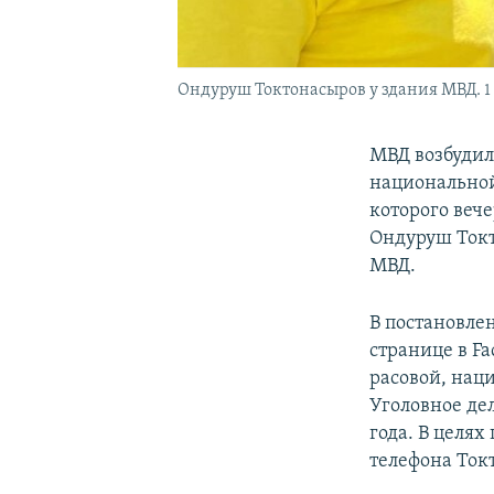
Ондуруш Токтонасыров у здания МВД. 1 
МВД возбудило
национальной
которого веч
Ондуруш Токт
МВД.
В постановле
странице в F
расовой, нац
Уголовное дел
года. В целях
телефона Ток