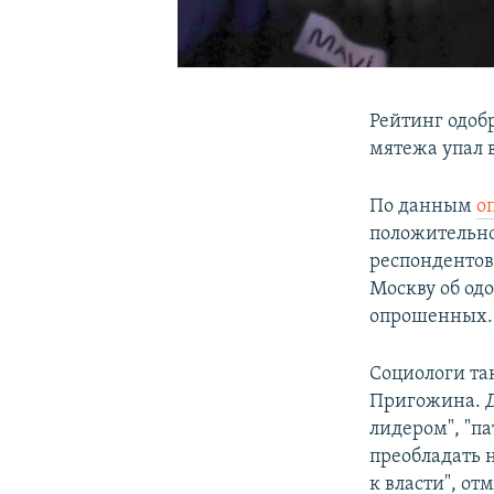
Рейтинг одоб
мятежа упал в
По данным
о
положительно
респондентов
Москву об од
опрошенных.
Социологи та
Пригожина. Д
лидером", "па
преобладать н
к власти", от