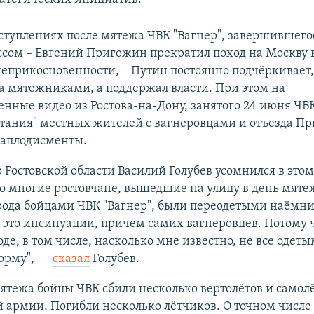
ступлениях после мятежа ЧВК "Вагнер", завершившегос
сом – Евгений Пригожин прекратил поход на Москву 
еприкосновенности, – Путин постоянно подчёркивает,
а мятежниками, а поддержал власти. При этом на
нные видео из Ростова-на-Дону, занятого 24 июня ЧВК
тания" местных жителей с вагнеровцами и отъезда П
 аплодисменты.
 Ростовской области Василий Голубев усомнился в этом
то многие ростовчане, вышедшие на улицу в день мяте
рода бойцами ЧВК "Вагнер", были переодетыми наёмни
 это инсинуации, причем самих вагнеровцев. Потому 
оде, в том числе, насколько мне известно, не все одеты
орму", —
сказал
Голубев.
ятежа бойцы ЧВК сбили несколько вертолётов и самол
 армии. Погибли несколько лётчиков. О точном числ