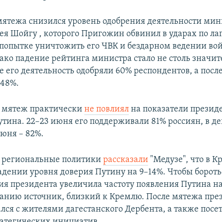
мятежа снизился уровень одобрения деятельности мин
ея Шойгу , которого Пригожин обвинил в ударах по ла
 попытке уничтожить его ЧВК и бездарном ведении во
ако падение рейтинга министра стало не столь значи
е его деятельность одобряли 60% респондентов, а посл
 48%.
я мятеж практически
не повлиял
на показатели презид
тина. 22–23 июня его поддерживали 81% россиян, в де
июня – 82%.
я региональные политики
рассказали
"Медузе", что в К
адении уровня доверия Путину на 9–14%. Чтобы боротьс
я президента увеличила частоту появления Путина на
данию источник, близкий к Кремлю. После мятежа пре
лся с жителями дагестанского Дербента, а также посе
ратегических инициатив.