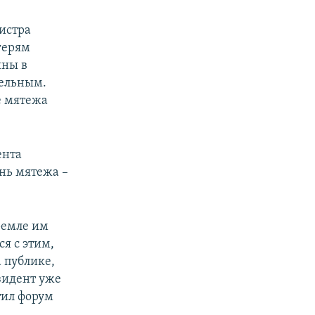
истра
герям
йны в
тельным.
е мятежа
ента
нь мятежа –
ремле им
я с этим,
 публике,
зидент уже
тил форум