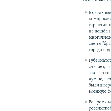
В своих вы
компромис
гарантии н
не пошёл з
многочисле
сцены "бра
города под
Губернатор
считает, ч
захвата го
думаю, что
были в гор
военную ф
Во время м
российской