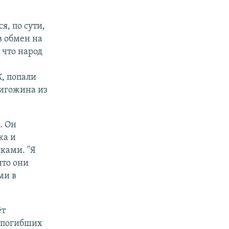
я, по сути,
в обмен на
 что народ
, попали
ригожина из
. Он
жа и
ками. "Я
что они
ми в
ёт
е погибших