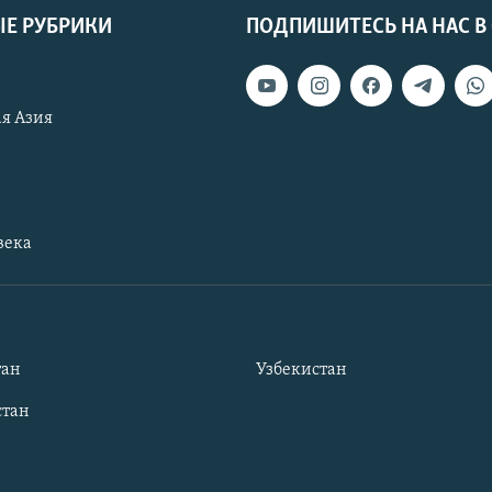
Е РУБРИКИ
ПОДПИШИТЕСЬ НА НАС В
я Азия
века
тан
Узбекистан
тан