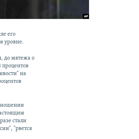
ле его
м уровне.
, до мятежа о
 процентов
ивости" на
роцентов
отношении
настоящим
бразе стали
сии", "рвется