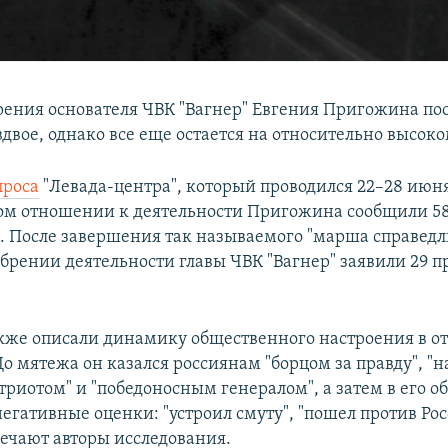
рения основателя ЧВК "Вагнер" Евгения Пригожина пос
двое, однако все еще остается на относительно высоко
проса
"Левада-центра", который проводился 22–28 июня
м отношении к деятельности Пригожина сообщили 58
. После завершения так называемого "марша справедл
обрении деятельности главы ЧВК "Вагнер" заявили 29 п
кже описали динамику общественного настроения в 
о мятежа он казался россиянам "борцом за правду", "
триотом" и "победоносным генералом", а затем в его о
егативные оценки: "устроил смуту", "пошел против Рос
мечают авторы исследования.