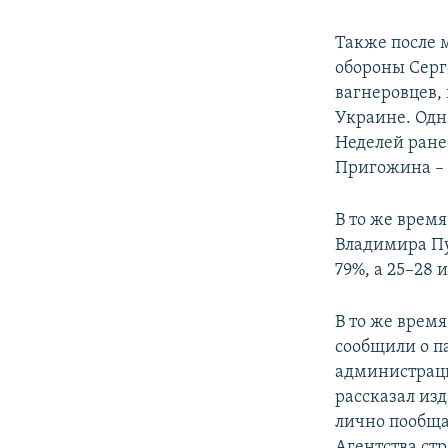
Также после 
обороны Серг
вагнеровцев,
Украине. Одн
Неделей ране
Пригожина –
В то же врем
Владимира Пу
79%, а 25–28 
В то же врем
сообщили о п
администраци
рассказал из
лично пообща
Агентства ст