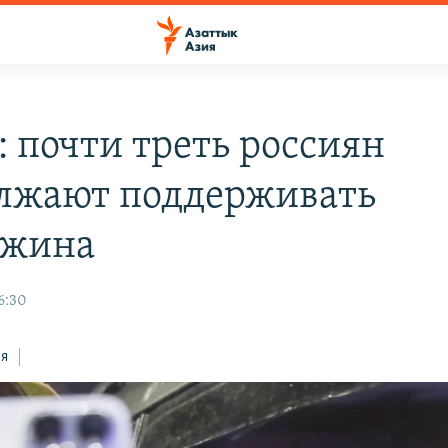
: почти треть россиян
лжают поддерживать
ожина
6:30
ся