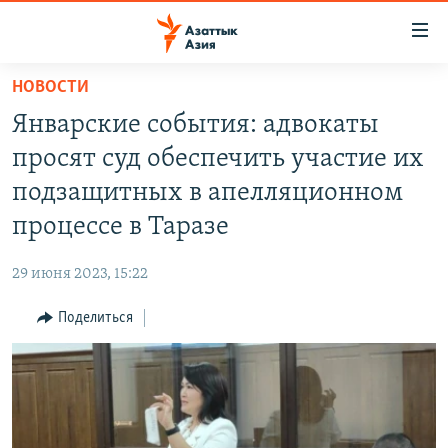
Доступность
ссылок
Вернуться
НОВОСТИ
к
ЦЕНТРАЛЬНАЯ АЗИЯ
Январские события: адвокаты
основному
НОВОСТИ
КАЗАХСТАН
содержанию
просят суд обеспечить участие их
ВОЙНА В УКРАИНЕ
Вернутся
КЫРГЫЗСТАН
подзащитных в апелляционном
к
НА ДРУГИХ ЯЗЫКАХ
УЗБЕКИСТАН
процессе в Таразе
главной
ТАДЖИКИСТАН
ҚАЗАҚША
навигации
ПОДПИШИТЕСЬ НА НАС В СОЦСЕТЯХ
29 июня 2023, 15:22
Вернутся
КЫРГЫЗЧА
к
Поделиться
ЎЗБЕКЧА
поиску
ТОҶИКӢ
Все сайты РСЕ/РС
TÜRKMENÇE