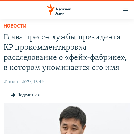
Доступность
ссылок
Вернуться
НОВОСТИ
к
ЦЕНТРАЛЬНАЯ АЗИЯ
Глава пресс-службы президента
основному
НОВОСТИ
КАЗАХСТАН
содержанию
КР прокомментировал
ВОЙНА В УКРАИНЕ
Вернутся
КЫРГЫЗСТАН
расследование о «фейк-фабрике»,
к
НА ДРУГИХ ЯЗЫКАХ
УЗБЕКИСТАН
в котором упоминается его имя
главной
ТАДЖИКИСТАН
ҚАЗАҚША
навигации
ПОДПИШИТЕСЬ НА НАС В СОЦСЕТЯХ
21 июня 2023, 16:49
Вернутся
КЫРГЫЗЧА
к
Поделиться
ЎЗБЕКЧА
поиску
ТОҶИКӢ
Все сайты РСЕ/РС
TÜRKMENÇE