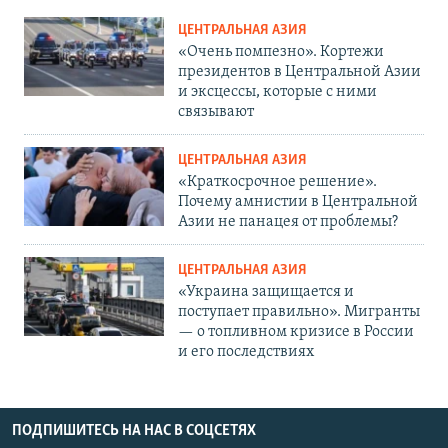
ЦЕНТРАЛЬНАЯ АЗИЯ
«Очень помпезно». Кортежи
президентов в Центральной Азии
и эксцессы, которые с ними
связывают
ЦЕНТРАЛЬНАЯ АЗИЯ
«Краткосрочное решение».
Почему амнистии в Центральной
Азии не панацея от проблемы?
ЦЕНТРАЛЬНАЯ АЗИЯ
«Украина защищается и
поступает правильно». Мигранты
— о топливном кризисе в России
и его последствиях
ПОДПИШИТЕСЬ НА НАС В СОЦСЕТЯХ