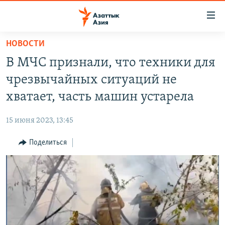
Доступность
ссылок
Вернуться
НОВОСТИ
к
ЦЕНТРАЛЬНАЯ АЗИЯ
В МЧС признали, что техники для
основному
НОВОСТИ
КАЗАХСТАН
содержанию
чрезвычайных ситуаций не
ВОЙНА В УКРАИНЕ
Вернутся
КЫРГЫЗСТАН
хватает, часть машин устарела
к
НА ДРУГИХ ЯЗЫКАХ
УЗБЕКИСТАН
главной
15 июня 2023, 13:45
ТАДЖИКИСТАН
ҚАЗАҚША
навигации
ПОДПИШИТЕСЬ НА НАС В СОЦСЕТЯХ
Вернутся
Поделиться
КЫРГЫЗЧА
к
ЎЗБЕКЧА
поиску
ТОҶИКӢ
Все сайты РСЕ/РС
TÜRKMENÇE