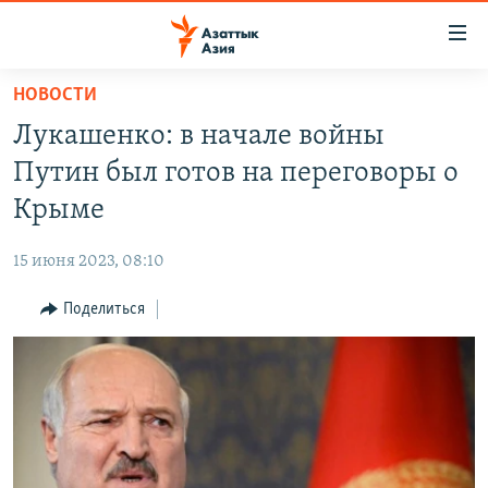
Доступность
ссылок
Вернуться
НОВОСТИ
к
ЦЕНТРАЛЬНАЯ АЗИЯ
Лукашенко: в начале войны
основному
НОВОСТИ
КАЗАХСТАН
содержанию
Путин был готов на переговоры о
ВОЙНА В УКРАИНЕ
Вернутся
КЫРГЫЗСТАН
Крыме
к
НА ДРУГИХ ЯЗЫКАХ
УЗБЕКИСТАН
главной
15 июня 2023, 08:10
ТАДЖИКИСТАН
ҚАЗАҚША
навигации
ПОДПИШИТЕСЬ НА НАС В СОЦСЕТЯХ
Вернутся
Поделиться
КЫРГЫЗЧА
к
ЎЗБЕКЧА
поиску
ТОҶИКӢ
Все сайты РСЕ/РС
TÜRKMENÇE