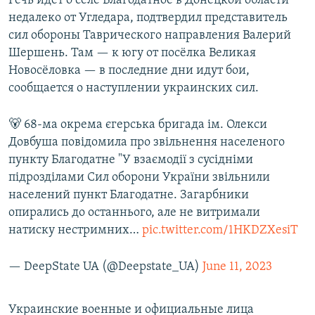
Речь идёт о селе Благодатное в Донецкой области
недалеко от Угледара, подтвердил представитель
сил обороны Таврического направления Валерий
Шершень. Там — к югу от посёлка Великая
Новосёловка — в последние дни идут бои,
сообщается о наступлении украинских сил.
🐻 68-ма окрема єгерська бригада ім. Олекси
Довбуша повідомила про звільнення населеного
пункту Благодатне "У взаємодії з сусідніми
підрозділами Сил оборони України звільнили
населений пункт Благодатне. Загарбники
опирались до останнього, але не витримали
натиску нестримних…
pic.twitter.com/1HKDZXesiT
— DeepState UA (@Deepstate_UA)
June 11, 2023
Украинские военные и официальные лица