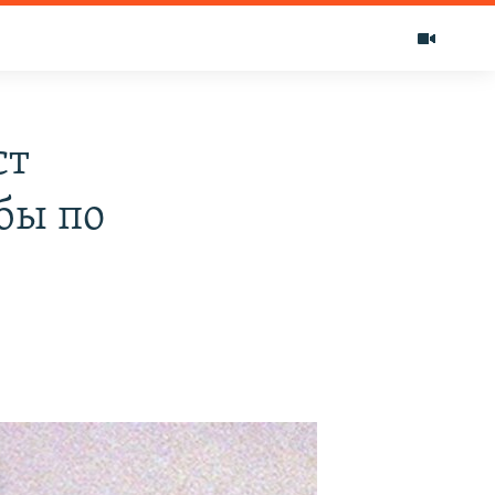
ст
бы по