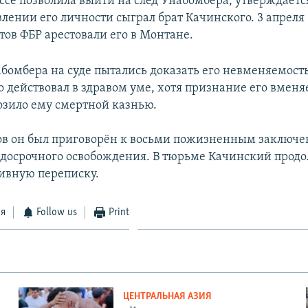
ссе позволила выйти на след Унабомбера, утверждаетс
влении его личности сыграл брат Качинского. 3 апреля 
тов ФБР арестовали его в Монтане.
бомбера на суде пытались доказать его невменяемость
то действовал в здравом уме, хотя признание его вмен
зило ему смертной казнью.
ов он был приговорён к восьми пожизненным заключе
досрочного освобождения. В тюрьме Качинский продо
тивную переписку.
ся
Follow us
Print
ЦЕНТРАЛЬНАЯ АЗИЯ