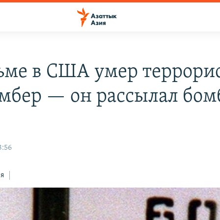
ьме в США умер террори
мбер — он рассылал бом
8:56
ся