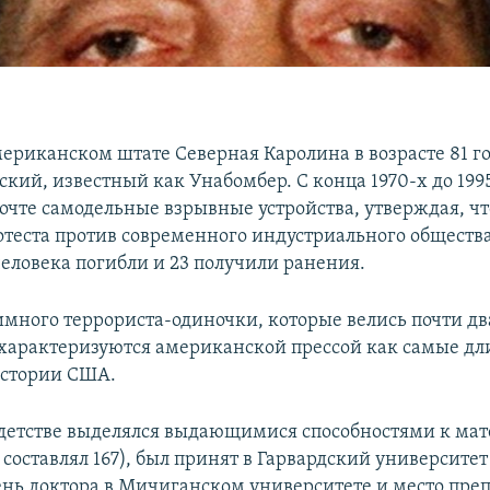
мериканском штате Северная Каролина в возрасте 81 г
кий, известный как Унабомбер. С конца 1970-х до 1995
очте самодельные взрывные устройства, утверждая, чт
теста против современного индустриального общества.
человека погибли и 23 получили ранения.
много террориста-одиночки, которые велись почти дв
 характеризуются американской прессой как самые дл
истории США.
детстве выделялся выдающимися способностями к мат
 составлял 167), был принят в Гарвардский университет в
ень доктора в Мичиганском университете и место преп