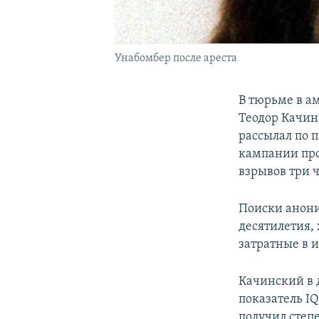
Унабомбер после ареста
В тюрьме в а
Теодор Качинс
рассылал по п
кампании про
взрывов три 
Поиски анони
десятилетия,
затратные в 
Качинский в 
показатель IQ
получил степ