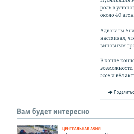
Публикация э
роль в устано
около 40 аген
Адвокаты Уна
настаивал, ч
виновным гро
В конце конц
возможности 
эссе и вёл ак
Поделить
Вам будет интересно
ЦЕНТРАЛЬНАЯ АЗИЯ