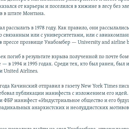
казался от карьеры и поселился в хижине в лесу без эл
тв в штате Монтана.
л рассылать в 1978 году. Как правило, они рассылали
о связанным или с университетами, или с авиакомпа
 прессе прозвище Унабомбер — University and airline 
к погиб в результате взрыва полученной по почте бом
е — в 1994 и 1995 годах. Среди тех, кто был ранен, был
United Airlines.
 года Качинский отправил в газету New York Times пись
ебовал публикации манифеста с изложением его идей.
 ФБР манифест «Индустриальное общество и его буду
адикальных анархистских и неолуддистских мотивов