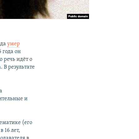
ода
умер
 года он
о речь идёт о
 В результате
а
ительные и
ематике (его
 16 лет,
одавателя в