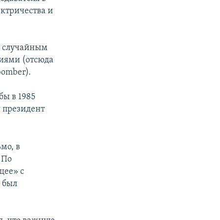
ектричества и
сь случайным
ниями (отсюда
bomber).
бы в 1985
 и президент
мо, в
 По
щее» с
 был