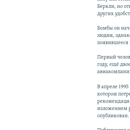
Беркли, но от
других удобс
Бомбы он нача
людям, однак
появившееся в
Первый челове
году, ещё дво
авиакомпании 
В апреле 1995
котором потр
рекомендации
изложением р
опубликован.