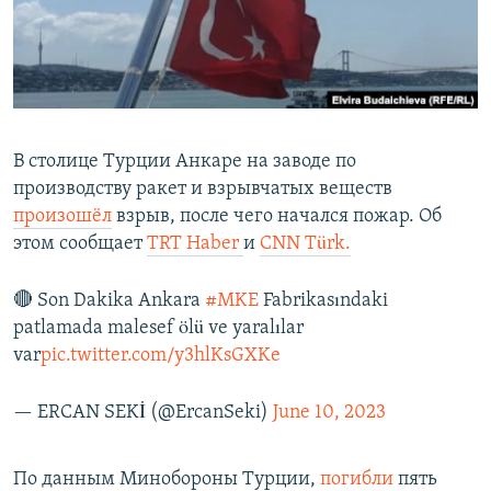
В столице Турции Анкаре на заводе по
производству ракет и взрывчатых веществ
произошёл
взрыв, после чего начался пожар. Об
этом сообщает
TRT Haber
и
CNN Türk.
🔴 Son Dakika Ankara
#MKE
Fabrikasındaki
patlamada malesef ölü ve yaralılar
var
pic.twitter.com/y3hlKsGXKe
— ERCAN SEKİ (@ErcanSeki)
June 10, 2023
По данным Минобороны Турции,
погибли
пять