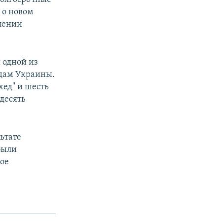
 о новом
плении
 одной из
одам Украины.
хед" и шесть
десять
ьтате
были
рое