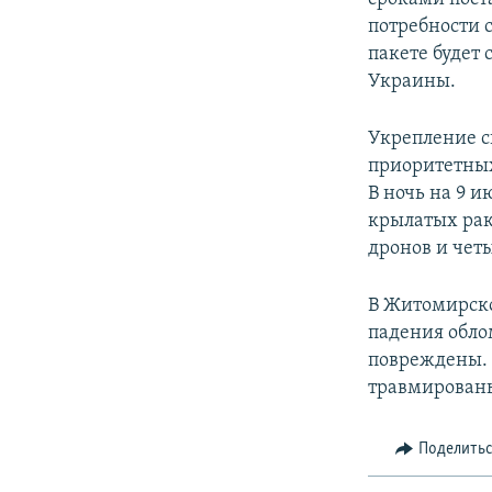
потребности 
пакете будет
Украины.
Укрепление с
приоритетных
В ночь на 9 
крылатых рак
дронов и чет
В Житомирско
падения обло
повреждены. 
травмирован
Поделить