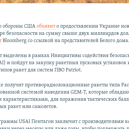
о обороны США
объявит
о предоставлении Украине нов
ре безопасности на сумму свыше двух миллиардов дол
т
Bloomberg со ссылкой на представителей Белого дома
ут выделены в рамках Инициативы содействия безопас
I) и пойдут на закупку ракетных пусковых установок 
типов ракет для систем ПВО Patriot.
е получит противорадиолокационные ракеты типа Pac-
ованной системой наведения GEM-T, которые обладаю
характеристиками, для поражения тактических бал
тых ракет или самолетов.
граммы USAI Пентагон заключит с производителями к
авки через месяцы или даже годы, чтобы поддержать 