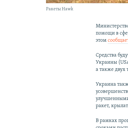
Ракеты Hawk
Министерств
помощи в сфе
этом
сообщае
Средства буд
Украины (USA
а также двух 
Украина такж
усовершенств
улучшенными 
ракет, крыла
В рамках про
сроками пост