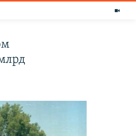
ом
 млрд