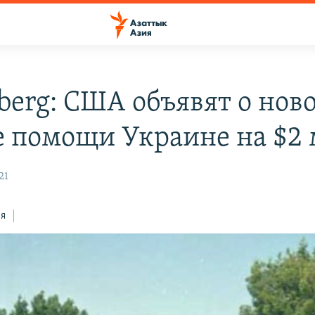
berg: США объявят о нов
е помощи Украине на $2
21
ся