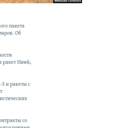
ого пакета
ларов. Об
.
ности
и ракет Hawk,
3 и ракеты с
т
листических
онтракты со
долгосрочные