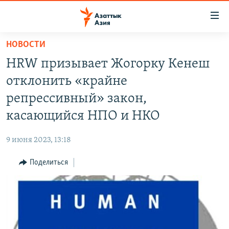
Доступность
ссылок
Вернуться
НОВОСТИ
к
ЦЕНТРАЛЬНАЯ АЗИЯ
HRW призывает Жогорку Кенеш
основному
НОВОСТИ
КАЗАХСТАН
содержанию
отклонить «крайне
ВОЙНА В УКРАИНЕ
Вернутся
КЫРГЫЗСТАН
репрессивный» закон,
к
НА ДРУГИХ ЯЗЫКАХ
УЗБЕКИСТАН
касающийся НПО и НКО
главной
ТАДЖИКИСТАН
ҚАЗАҚША
навигации
ПОДПИШИТЕСЬ НА НАС В СОЦСЕТЯХ
9 июня 2023, 13:18
Вернутся
КЫРГЫЗЧА
к
Поделиться
ЎЗБЕКЧА
поиску
ТОҶИКӢ
Все сайты РСЕ/РС
TÜRKMENÇE