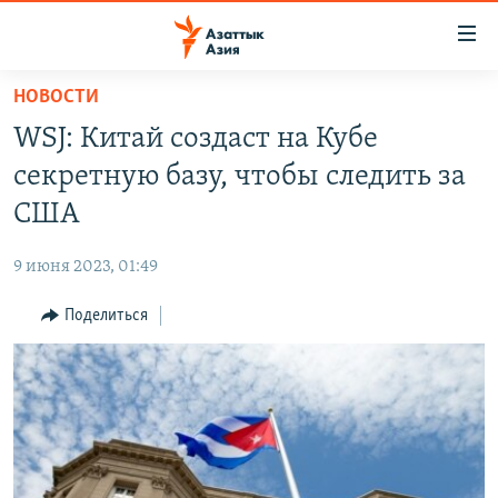
Доступность
ссылок
Вернуться
НОВОСТИ
к
ЦЕНТРАЛЬНАЯ АЗИЯ
WSJ: Китай создаст на Кубе
основному
НОВОСТИ
КАЗАХСТАН
содержанию
секретную базу, чтобы следить за
ВОЙНА В УКРАИНЕ
Вернутся
КЫРГЫЗСТАН
США
к
НА ДРУГИХ ЯЗЫКАХ
УЗБЕКИСТАН
главной
9 июня 2023, 01:49
ТАДЖИКИСТАН
ҚАЗАҚША
навигации
ПОДПИШИТЕСЬ НА НАС В СОЦСЕТЯХ
Вернутся
Поделиться
КЫРГЫЗЧА
к
ЎЗБЕКЧА
поиску
ТОҶИКӢ
Все сайты РСЕ/РС
TÜRKMENÇE