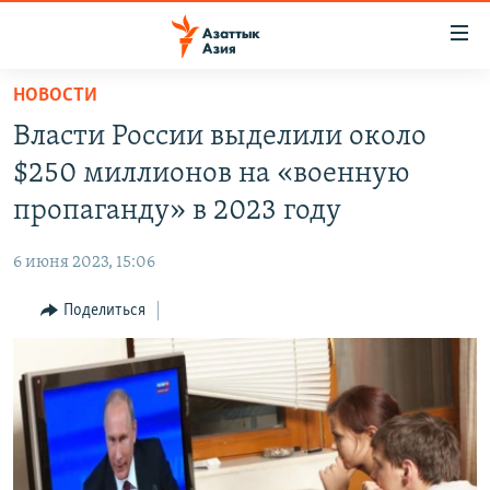
Доступность
ссылок
Вернуться
НОВОСТИ
к
ЦЕНТРАЛЬНАЯ АЗИЯ
Власти России выделили около
основному
НОВОСТИ
КАЗАХСТАН
содержанию
$250 миллионов на «военную
ВОЙНА В УКРАИНЕ
Вернутся
КЫРГЫЗСТАН
пропаганду» в 2023 году
к
НА ДРУГИХ ЯЗЫКАХ
УЗБЕКИСТАН
главной
6 июня 2023, 15:06
ТАДЖИКИСТАН
ҚАЗАҚША
навигации
ПОДПИШИТЕСЬ НА НАС В СОЦСЕТЯХ
Вернутся
Поделиться
КЫРГЫЗЧА
к
ЎЗБЕКЧА
поиску
ТОҶИКӢ
Все сайты РСЕ/РС
TÜRKMENÇE