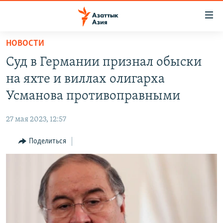
Доступность
ссылок
Вернуться
НОВОСТИ
к
ЦЕНТРАЛЬНАЯ АЗИЯ
Суд в Германии признал обыски
основному
НОВОСТИ
КАЗАХСТАН
содержанию
на яхте и виллах олигарха
ВОЙНА В УКРАИНЕ
Вернутся
КЫРГЫЗСТАН
Усманова противоправными
к
НА ДРУГИХ ЯЗЫКАХ
УЗБЕКИСТАН
главной
27 мая 2023, 12:57
ТАДЖИКИСТАН
ҚАЗАҚША
навигации
ПОДПИШИТЕСЬ НА НАС В СОЦСЕТЯХ
Вернутся
Поделиться
КЫРГЫЗЧА
к
ЎЗБЕКЧА
поиску
ТОҶИКӢ
Все сайты РСЕ/РС
TÜRKMENÇE