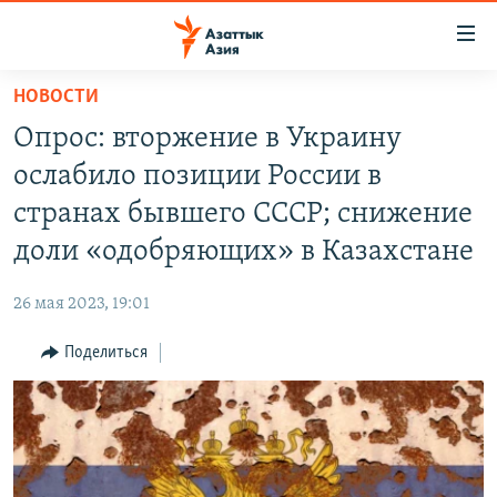
Доступность
ссылок
Вернуться
НОВОСТИ
к
ЦЕНТРАЛЬНАЯ АЗИЯ
Опрос: вторжение в Украину
основному
НОВОСТИ
КАЗАХСТАН
содержанию
ослабило позиции России в
ВОЙНА В УКРАИНЕ
Вернутся
КЫРГЫЗСТАН
странах бывшего СССР; снижение
к
НА ДРУГИХ ЯЗЫКАХ
УЗБЕКИСТАН
доли «одобряющих» в Казахстане
главной
ТАДЖИКИСТАН
ҚАЗАҚША
навигации
ПОДПИШИТЕСЬ НА НАС В СОЦСЕТЯХ
26 мая 2023, 19:01
Вернутся
КЫРГЫЗЧА
к
Поделиться
ЎЗБЕКЧА
поиску
ТОҶИКӢ
Все сайты РСЕ/РС
TÜRKMENÇE