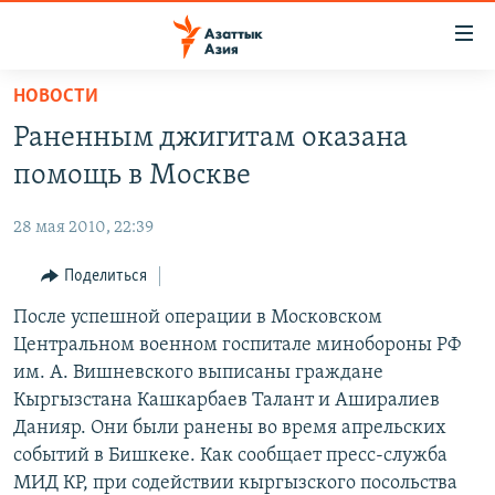
Доступность
ссылок
Вернуться
НОВОСТИ
к
ЦЕНТРАЛЬНАЯ АЗИЯ
Раненным джигитам оказана
основному
НОВОСТИ
КАЗАХСТАН
содержанию
помощь в Москве
ВОЙНА В УКРАИНЕ
Вернутся
КЫРГЫЗСТАН
к
28 мая 2010, 22:39
НА ДРУГИХ ЯЗЫКАХ
УЗБЕКИСТАН
главной
Поделиться
ТАДЖИКИСТАН
ҚАЗАҚША
навигации
ПОДПИШИТЕСЬ НА НАС В СОЦСЕТЯХ
Вернутся
После успешной операции в Московском
КЫРГЫЗЧА
к
Центральном военном госпитале минобороны РФ
ЎЗБЕКЧА
поиску
им. А. Вишневского выписаны граждане
ТОҶИКӢ
Все сайты РСЕ/РС
Кыргызстана Кашкарбаев Талант и Аширалиев
Данияр. Они были ранены во время апрельских
TÜRKMENÇE
событий в Бишкеке. Как сообщает пресс-служба
МИД КР, при содействии кыргызского посольства