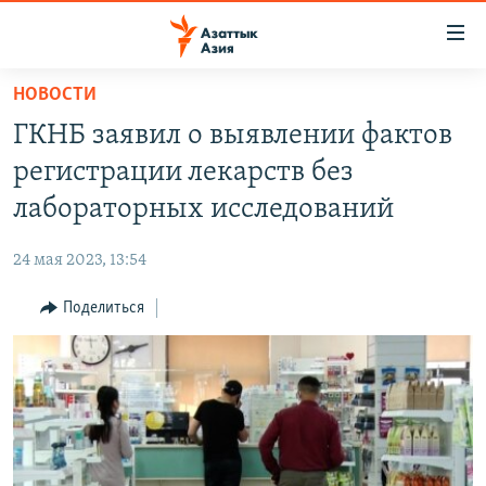
Доступность
ссылок
Вернуться
НОВОСТИ
к
ЦЕНТРАЛЬНАЯ АЗИЯ
ГКНБ заявил о выявлении фактов
основному
НОВОСТИ
КАЗАХСТАН
содержанию
регистрации лекарств без
ВОЙНА В УКРАИНЕ
Вернутся
КЫРГЫЗСТАН
лабораторных исследований
к
НА ДРУГИХ ЯЗЫКАХ
УЗБЕКИСТАН
главной
24 мая 2023, 13:54
ТАДЖИКИСТАН
ҚАЗАҚША
навигации
ПОДПИШИТЕСЬ НА НАС В СОЦСЕТЯХ
Вернутся
Поделиться
КЫРГЫЗЧА
к
ЎЗБЕКЧА
поиску
ТОҶИКӢ
Все сайты РСЕ/РС
TÜRKMENÇE