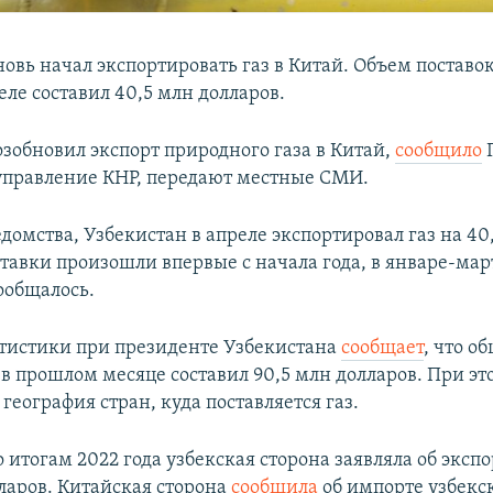
овь начал экспортировать газ в Китай. Объем поставок
еле составил 40,5 млн долларов.
озобновил экспорт природного газа в Китай,
сообщило
Г
правление КНР, передают местные СМИ.
домства, Узбекистан в апреле экспортировал газ на 40
тавки произошли впервые с начала года, в январе-мар
ообщалось.
атистики при президенте Узбекистана
сообщает
, что о
 в прошлом месяце составил 90,5 млн долларов. При эт
география стран, куда поставляется газ.
итогам 2022 года узбекская сторона заявляла об экспо
лларов. Китайская сторона
сообщила
об импорте узбекск