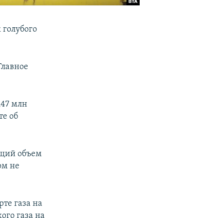
 голубого
лавное
,47 млн
те об
бщий объем
ом не
рте газа на
ого газа на