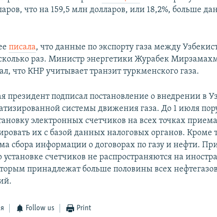
ларов, что на 159,5 млн долларов, или 18,2%, больше д
нее
писала
, что данные по экспорту газа между Узбекис
есколько раз. Министр энергетики Журабек Мирзамах
л, что КНР учитывает транзит туркменского газа.
ая президент подписал постановление о внедрении в У
атизированной системы движения газа. До 1 июля пор
тановку электронных счетчиков на всех точках приема
ировать их с базой данных налоговых органов. Кроме т
ема сбора информации о договорах по газу и нефти. Пр
о установке счетчиков не распространяются на иност
торым принадлежат больше половины всех нефтегазо
ий.
ся
Follow us
Print