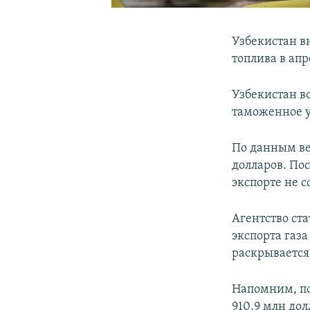
Узбекистан вн
топлива в апр
Узбекистан в
таможенное у
По данным ве
долларов. Пос
экспорте не с
Агентство ст
экспорта газа
раскрывается 
Напомним, по 
910,9 млн до