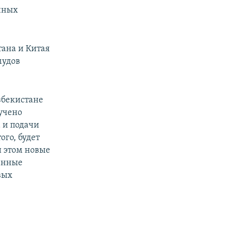
анных
тана и Китая
мудов
збекистане
учено
 и подачи
ого, будет
и этом новые
ранные
вых