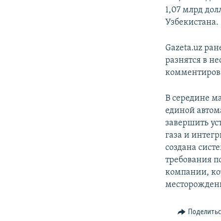
1,07 млрд дол
Узбекистана.
Gazeta.uz ра
разнятся в н
комментирова
В середине м
единой автом
завершить ус
газа и интегр
создана сист
требования п
компании, ко
месторожден
Поделить