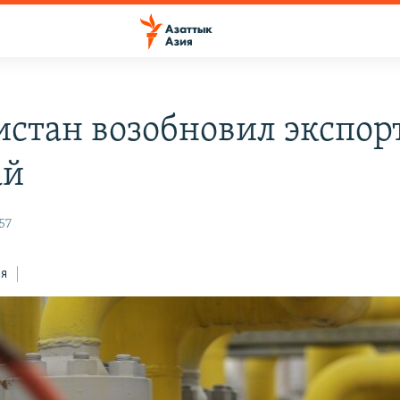
истан возобновил экспорт
ай
57
ся