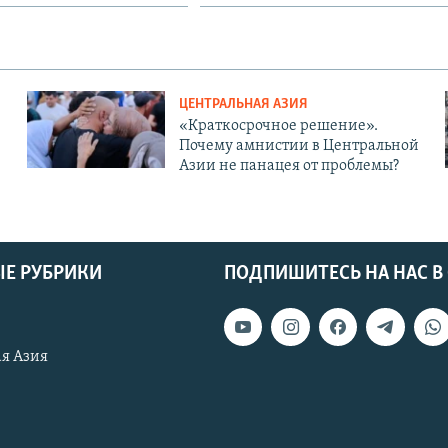
ЦЕНТРАЛЬНАЯ АЗИЯ
«Краткосрочное решение».
Почему амнистии в Центральной
Азии не панацея от проблемы?
Е РУБРИКИ
ПОДПИШИТЕСЬ НА НАС В
я Азия