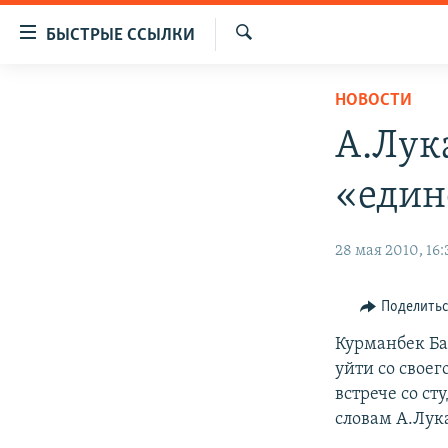
Доступность
БЫСТРЫЕ ССЫЛКИ
ссылок
Искать
Вернуться
ЦЕНТРАЛЬНАЯ АЗИЯ
НОВОСТИ
к
НОВОСТИ
КАЗАХСТАН
основному
А.Лук
содержанию
ВОЙНА В УКРАИНЕ
КЫРГЫЗСТАН
Вернутся
«един
НА ДРУГИХ ЯЗЫКАХ
УЗБЕКИСТАН
к
главной
ТАДЖИКИСТАН
ҚАЗАҚША
28 мая 2010, 16:
навигации
КЫРГЫЗЧА
Вернутся
к
ЎЗБЕКЧА
Поделить
поиску
ТОҶИКӢ
Курманбек Ба
уйти со своег
TÜRKMENÇE
встрече со с
словам А.Лук