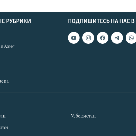
Е РУБРИКИ
ПОДПИШИТЕСЬ НА НАС В
я Азия
века
тан
Узбекистан
тан