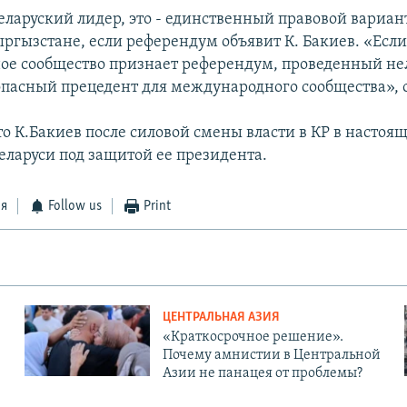
беларуский лидер, это - единственный правовой вариа
ыргызстане, если референдум объявит К. Бакиев. «Есл
е сообщество признает референдум, проведенный не
 опасный прецедент для международного сообщества», 
о К.Бакиев после силовой смены власти в КР в настоя
еларуси под защитой ее президента.
ся
Follow us
Print
ЦЕНТРАЛЬНАЯ АЗИЯ
«Краткосрочное решение».
Почему амнистии в Центральной
Азии не панацея от проблемы?