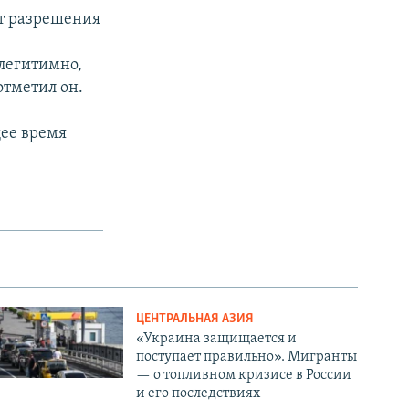
нт разрешения
и
легитимно,
отметил он.
щее время
ЦЕНТРАЛЬНАЯ АЗИЯ
«Украина защищается и
поступает правильно». Мигранты
— о топливном кризисе в России
и его последствиях