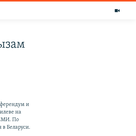
ызам
еферендум и
гилеве на
 СМИ. По
 в Беларуси.