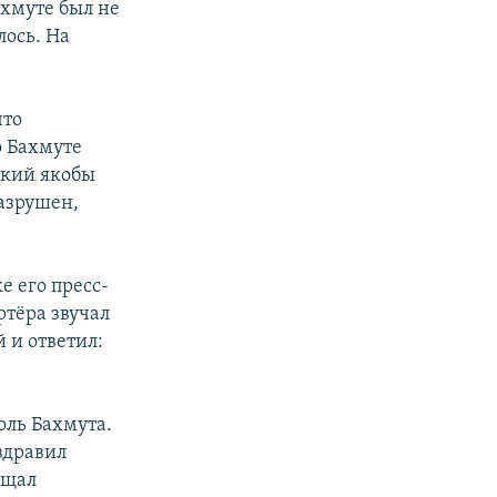
ахмуте был не
лось. На
.
что
о Бахмуте
ский якобы
разрушен,
е его пресс-
ртёра звучал
й и ответил:
оль Бахмута.
здравил
ещал