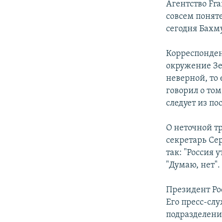
Агентство Fra
совсем поняте
сегодня Бахму
Корреспондент
окружение Зе
неверной, то
говорил о том
следует из п
О неточной тр
секретарь Се
так: "Россия 
"Думаю, нет".
Президент Ро
Его пресс-слу
подразделени