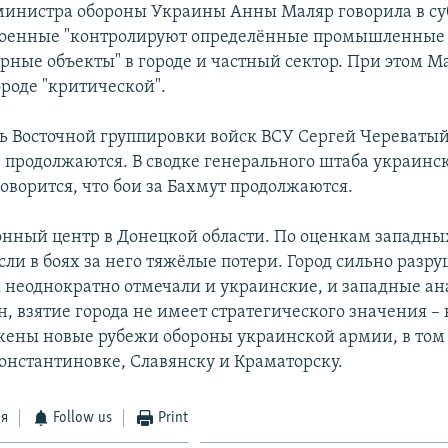
министра обороны Украины Анны Маляр говорила в суб
военные "контролируют определённые промышленные
рные объекты" в городе и частный сектор. При этом М
ороде "критической".
ь Восточной группировки войск ВСУ Сергей Череватый 
е продолжаются. В сводке генерального штаба украинск
оворится, что бои за Бахмут продолжаются.
онный центр в Донецкой области. По оценкам западных
ли в боях за него тяжёлые потери. Город сильно разру
к неоднократно отмечали и украинские, и западные ан
 взятие города не имеет стратегического значения – к
жены новые рубежи обороны украинской армии, в том 
Константиновке, Славянску и Краматорску.
ся
Follow us
Print