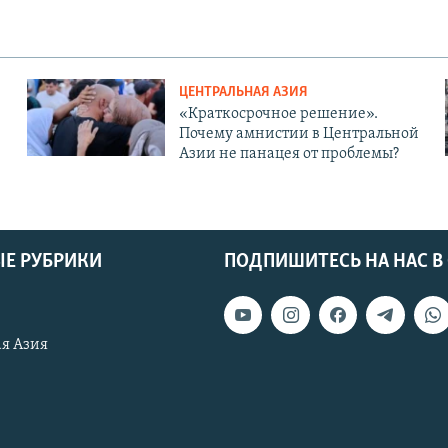
ЦЕНТРАЛЬНАЯ АЗИЯ
«Краткосрочное решение».
Почему амнистии в Центральной
Азии не панацея от проблемы?
Е РУБРИКИ
ПОДПИШИТЕСЬ НА НАС В
я Азия