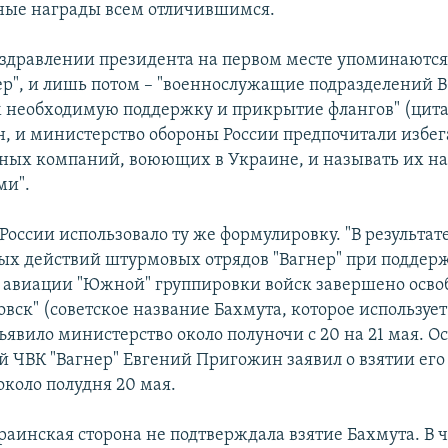
ные награды всем отличившимся.
оздравлении президента на первом месте упоминаютс
ер", и лишь потом – "военнослужащие подразделений В
 необходимую поддержку и прикрытие флангов" (цитат
н, и министерство обороны России предпочитали избе
ных компаний, воюющих в Украине, и называть их н
ми".
оссии использовало ту же формулировку. "В результат
ых действий штурмовых отрядов "Вагнер" при поддер
 авиации "Южной" группировки войск завершено осв
вск" (советское название Бахмута, которое используе
бъявило министерство около полуночи с 20 на 21 мая. О
ЧВК "Вагнер" Евгений Пригожин заявил о взятии его
около полудня 20 мая.
раинская сторона не подтверждала взятие Бахмута. В ч