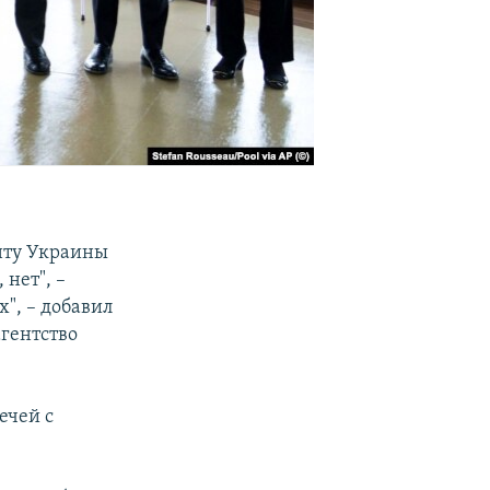
нту Украины
 нет", –
", – добавил
агентство
ечей с