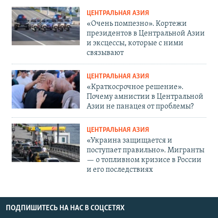
ЦЕНТРАЛЬНАЯ АЗИЯ
«Очень помпезно». Кортежи
президентов в Центральной Азии
и эксцессы, которые с ними
связывают
ЦЕНТРАЛЬНАЯ АЗИЯ
«Краткосрочное решение».
Почему амнистии в Центральной
Азии не панацея от проблемы?
ЦЕНТРАЛЬНАЯ АЗИЯ
«Украина защищается и
поступает правильно». Мигранты
— о топливном кризисе в России
и его последствиях
ПОДПИШИТЕСЬ НА НАС В СОЦСЕТЯХ