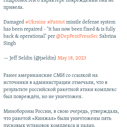
Подробностей о характере повреждений она не
привела.
Damaged
#Ukraine
#Patriot
missile defense system
has been repaired - "it has now been fixed & is fully
back & operational" per
@DepPentPressSec
Sabrina
Singh
— Jeff Seldin (@jseldin)
May 18, 2023
Ранее американские СМИ со ссылкой на
источники в администрации отмечали, что в
результате российской ракетной атаки комплекс
был повреждён, но не уничтожен.
Минобороны России, в свою очередь, утверждала,
что ракетой «Кинжал» были уничтожены пять
пусковых установок комплекса и радар.