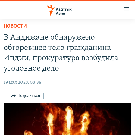
Доступность
ссылок
Вернуться
НОВОСТИ
к
ЦЕНТРАЛЬНАЯ АЗИЯ
В Андижане обнаружено
основному
НОВОСТИ
КАЗАХСТАН
содержанию
обгоревшее тело гражданина
ВОЙНА В УКРАИНЕ
Вернутся
КЫРГЫЗСТАН
Индии, прокуратура возбудила
к
НА ДРУГИХ ЯЗЫКАХ
УЗБЕКИСТАН
уголовное дело
главной
ТАДЖИКИСТАН
ҚАЗАҚША
навигации
ПОДПИШИТЕСЬ НА НАС В СОЦСЕТЯХ
19 мая 2023, 03:38
Вернутся
КЫРГЫЗЧА
к
Поделиться
ЎЗБЕКЧА
поиску
ТОҶИКӢ
Все сайты РСЕ/РС
TÜRKMENÇE