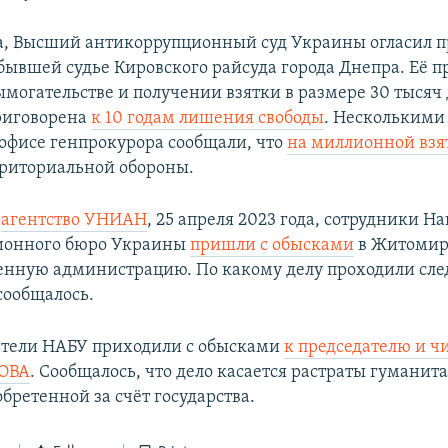
та, Высший антикоррупционный суд Украины огласил п
ывшей судье Кировского райсуда города Днепра. Её п
ымогательстве и получении взятки в размере 30 тысяч 
риговорена
к 10 годам лишения свободы
. Несколькими
в офисе генпрокурора сообщали, что
на миллионной взя
риториальной обороны.
т
агентство УНИАН
, 25 апреля 2023 года, сотрудники Н
ионного бюро Украины
пришли с обысками
в Житоми
енную администрацию. По какому делу проходили сл
сообщалось.
атели НАБУ приходили с обысками
к председателю и 
 ОВА
. Сообщалось, что дело касается растраты гуманит
бретенной за счёт государства.