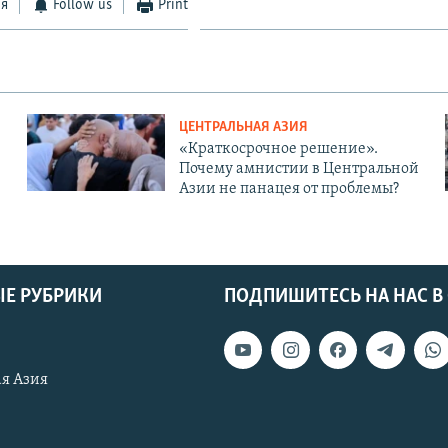
ся
Follow us
Print
ЦЕНТРАЛЬНАЯ АЗИЯ
«Краткосрочное решение».
Почему амнистии в Центральной
Азии не панацея от проблемы?
Е РУБРИКИ
ПОДПИШИТЕСЬ НА НАС В
я Азия