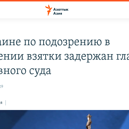
аине по подозрению в
ении взятки задержан гл
вного суда
29
ся