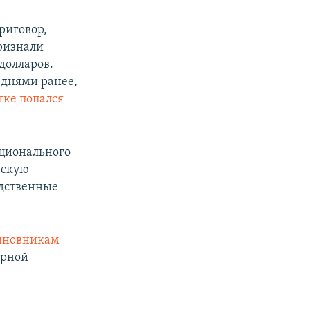
риговор,
ризнали
долларов.
 днями ранее,
тке попался
ационального
рскую
едственные
чиновникам
арной