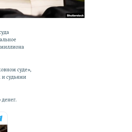
суда
нальное
ри миллиона
овном суде»,
 и судьями
 денег.