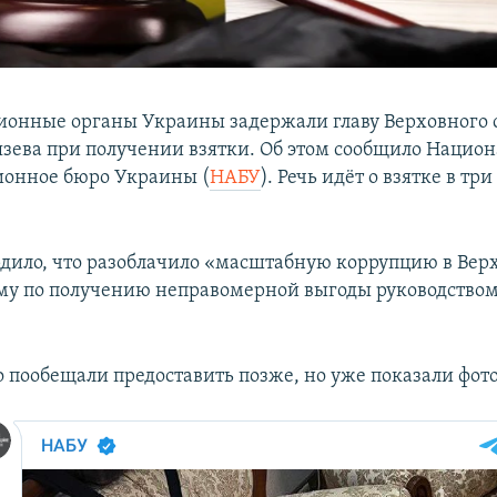
онные органы Украины задержали главу Верховного 
язева при получении взятки. Об этом сообщило Нацио
ионное бюро Украины (
НАБУ
). Речь идёт о взятке в т
дило, что разоблачило «масштабную коррупцию в Верх
му по получению неправомерной выгоды руководством
о пообещали предоставить позже, но уже показали фото