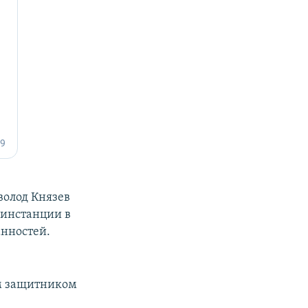
еволод Князев
 инстанции в
анностей.
ым защитником