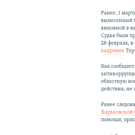
Ранее, 1 мар
вынесенный б
виновной в в
Судья была п
28 февраля, 
кадровик
Тер
Как сообщае
антикоррупц
областную во
действия, не 
Ранее следов
Харьковской
помощи, прио