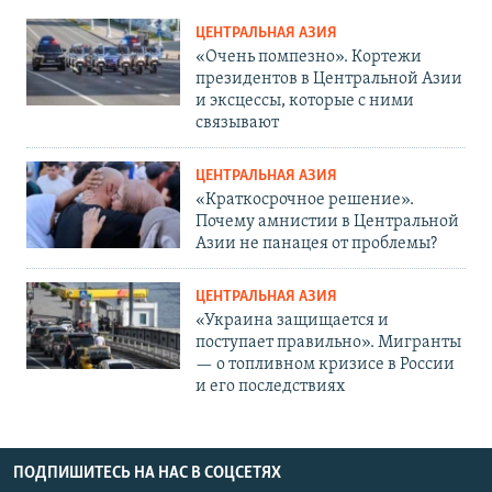
ЦЕНТРАЛЬНАЯ АЗИЯ
«Очень помпезно». Кортежи
президентов в Центральной Азии
и эксцессы, которые с ними
связывают
ЦЕНТРАЛЬНАЯ АЗИЯ
«Краткосрочное решение».
Почему амнистии в Центральной
Азии не панацея от проблемы?
ЦЕНТРАЛЬНАЯ АЗИЯ
«Украина защищается и
поступает правильно». Мигранты
— о топливном кризисе в России
и его последствиях
ПОДПИШИТЕСЬ НА НАС В СОЦСЕТЯХ