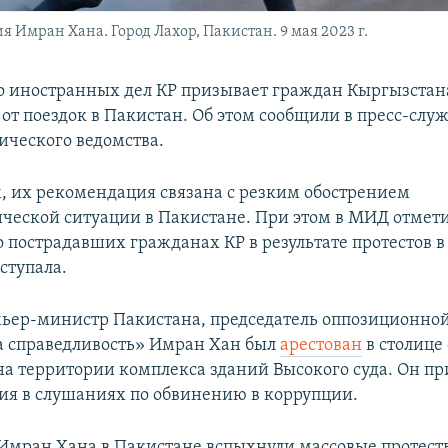
 Имран Хана. Город Лахор, Пакистан. 9 мая 2023 г.
 иностранных дел КР призывает граждан Кыргызстан
от поездок в Пакистан. Об этом сообщили в пресс-слу
ческого ведомства.
, их рекомендация связана с резким обострением
ческой ситуации в Пакистане. При этом в МИД отмети
 пострадавших гражданах КР в результате протестов 
ступала.
ер-министр Пакистана, председатель оппозиционно
 справедливость» Имран Хан был
арестован
в столице
на территории комплекса зданий Высокого суда. Он пр
тия в слушаниях по обвинению в коррупции.
 Имран Хана в Пакистане вспыхнули массовые протест