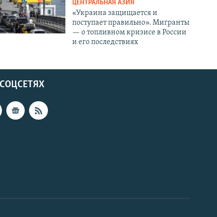
ЦЕНТРАЛЬНАЯ АЗИЯ
«Украина защищается и
поступает правильно». Мигранты
— о топливном кризисе в России
и его последствиях
 СОЦСЕТЯХ