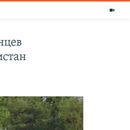
нцев
истан