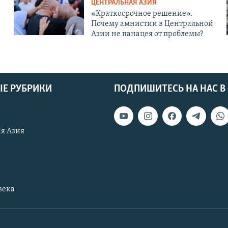
ЦЕНТРАЛЬНАЯ АЗИЯ
«Краткосрочное решение».
Почему амнистии в Центральной
Азии не панацея от проблемы?
Е РУБРИКИ
ПОДПИШИТЕСЬ НА НАС В
я Азия
века