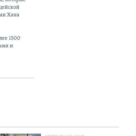
ицейской
ми Хана
лее 1500
ами и