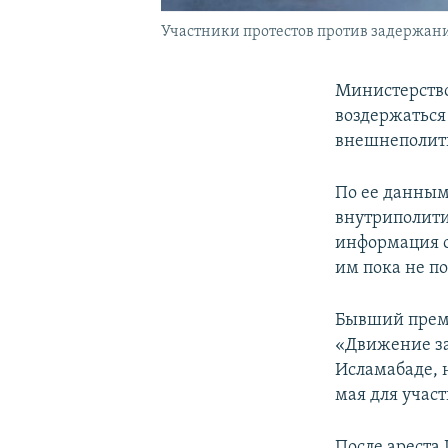
Участники протестов против задержания
Министерство
воздержаться 
внешнеполити
По ее данным
внутриполити
информация о
им пока не по
Бывший премь
«Движение за
Исламабаде, 
мая для учас
После ареста