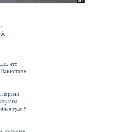
а
жбе
ли, что
в Пакистане
й партии
 страны
ибыл туда 9
ы, которые