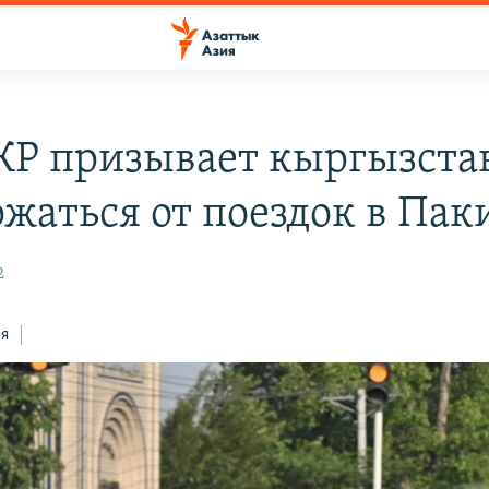
Р призывает кыргызста
ржаться от поездок в Пак
2
ся