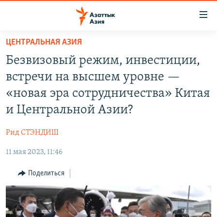
Доступность
ссылок
Вернуться
ЦЕНТРАЛЬНАЯ АЗИЯ
к
ЦЕНТРАЛЬНАЯ АЗИЯ
Безвизовый режим, инвестиции,
основному
НОВОСТИ
КАЗАХСТАН
содержанию
встречи на высшем уровне —
ВОЙНА В УКРАИНЕ
Вернутся
КЫРГЫЗСТАН
«новая эра сотрудничества» Китая
к
НА ДРУГИХ ЯЗЫКАХ
УЗБЕКИСТАН
и Центральной Азии?
главной
ТАДЖИКИСТАН
ҚАЗАҚША
навигации
ПОДПИШИТЕСЬ НА НАС В СОЦСЕТЯХ
Рид СТЭНДИШ
Вернутся
КЫРГЫЗЧА
к
11 мая 2023, 11:46
ЎЗБЕКЧА
поиску
Поделиться
ТОҶИКӢ
Все сайты РСЕ/РС
TÜRKMENÇE