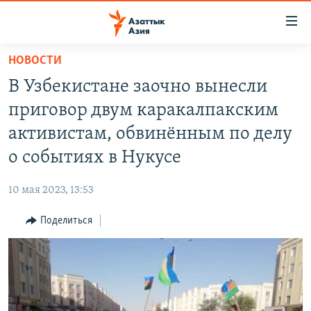
Доступность
ссылок
Вернуться
НОВОСТИ
к
ЦЕНТРАЛЬНАЯ АЗИЯ
В Узбекистане заочно вынесли
основному
НОВОСТИ
КАЗАХСТАН
содержанию
приговор двум каракалпакским
ВОЙНА В УКРАИНЕ
Вернутся
КЫРГЫЗСТАН
активистам, обвинённым по делу
к
НА ДРУГИХ ЯЗЫКАХ
УЗБЕКИСТАН
о событиях в Нукусе
главной
ТАДЖИКИСТАН
ҚАЗАҚША
навигации
ПОДПИШИТЕСЬ НА НАС В СОЦСЕТЯХ
10 мая 2023, 13:53
Вернутся
КЫРГЫЗЧА
к
Поделиться
ЎЗБЕКЧА
поиску
ТОҶИКӢ
Все сайты РСЕ/РС
TÜRKMENÇE