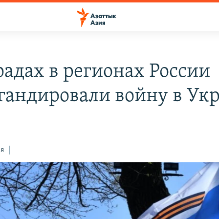
радах в регионах России
гандировали войну в Ук
ся