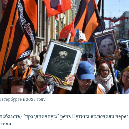
Петербурге в 2023 году
енобласть) "праздничную" речь Путина включили через
тели.