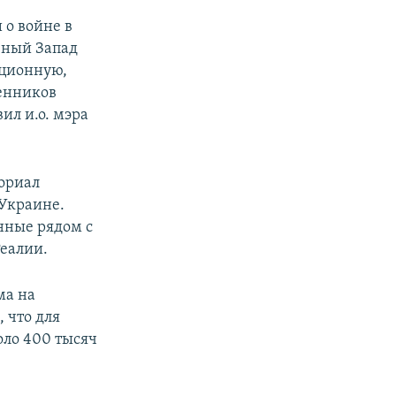
 о войне в
вный Запад
ационную,
венников
ил и.о. мэра
ориал
Украине.
нные рядом с
еалии.
ма на
 что для
оло 400 тысяч