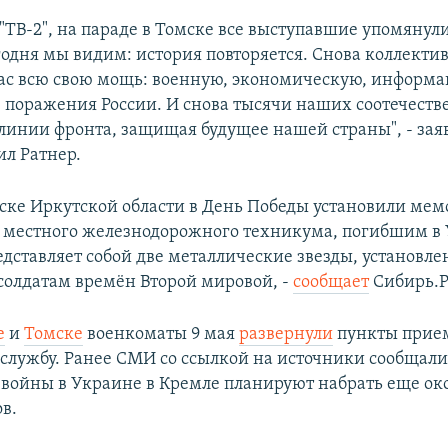
"ТВ-2", на параде в Томске все выступавшие упомянули
годня мы видим: история повторяется. Снова коллекти
ас всю свою мощь: военную, экономическую, информ
: поражения России. И снова тысячи наших соотечест
 линии фронта, защищая будущее нашей страны", - заяв
л Ратнер.
ке Иркутской области в День Победы установили мем
местного железнодорожного техникума, погибшим в 
дставляет собой две металлические звезды, установле
олдатам времён Второй мировой, -
сообщает
Сибирь.Р
е
и
Томске
военкоматы 9 мая
развернули
пункты прие
службу. Ранее СМИ со ссылкой на источники сообщали,
войны в Украине в Кремле планируют набрать еще ок
в.