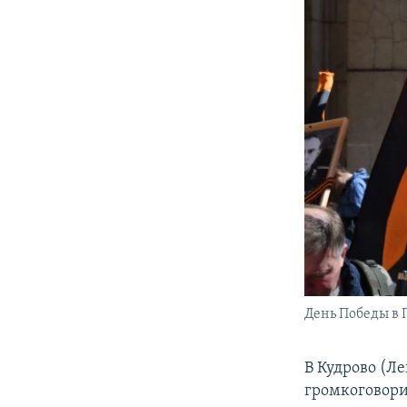
День Победы в 
В Кудрово (Л
громкоговори