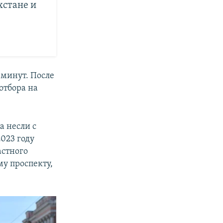
хстане и
 минут. После
отбора на
а несли с
023 году
астного
у проспекту,