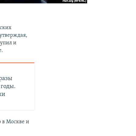
йских
утверждая,
тупил и
е.
 разы
 годы.
ки
 в Москве и