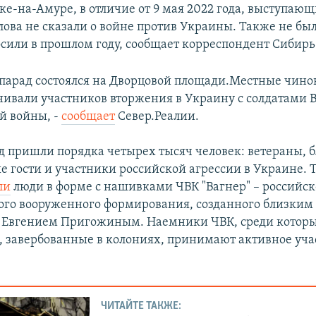
ке-на-Амуре, в отличие от 9 мая 2022 года, выступающ
ова не сказали о войне против Украины. Также не было
сили в прошлом году, сообщает корреспондент Сибирь
 парад состоялся на Дворцовой площади.Местные чин
нивали участников вторжения в Украину с солдатами 
й войны, -
сообщает
Север.Реалии.
ад пришли порядка четырех тысяч человек: ветераны, 
 гости и участники российской агрессии в Украине. 
ли
люди в форме с нашивками ЧВК "Вагнер" – российск
го вооруженного формирования, созданного близким
 Евгением Пригожиным. Наемники ЧВК, среди которы
 завербованные в колониях, принимают активное учас
ЧИТАЙТЕ ТАКЖЕ: