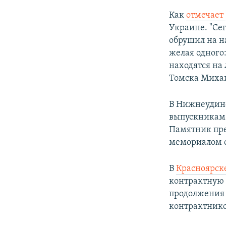
Как
отмечает
Украине. "Се
обрушил на н
желая одного
находятся на
Томска Михаи
В Нижнеудинс
выпускникам 
Памятник пре
мемориалом с
В
Красноярск
контрактную 
продолжения 
контрактнико