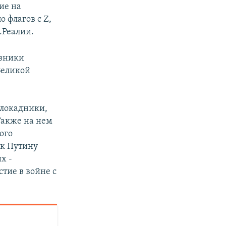
ие на
 флагов с Z,
.Реалии.
овники
Великой
блокадники,
Также на нем
ого
 к Путину
х -
тие в войне с