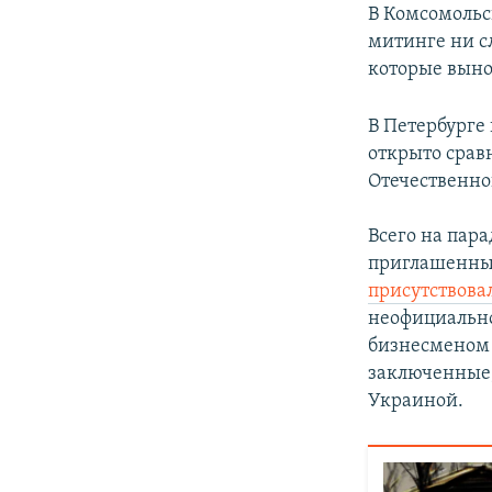
В Комсомольс
митинге ни сл
которые выно
В Петербурге
открыто срав
Отечественно
Всего на пар
приглашенные
присутствова
неофициально
бизнесменом
заключенные,
Украиной.