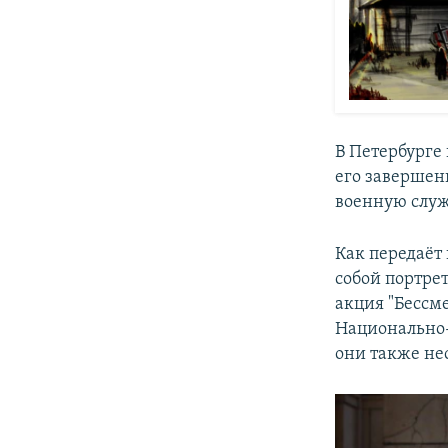
В Петербурге 
его завершен
военную служ
Как передаёт
собой портре
акция "Бессм
Национально-
они также нес