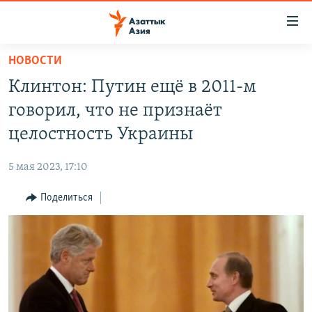
Доступность
ссылок
Вернуться
НОВОСТИ
к
ЦЕНТРАЛЬНАЯ АЗИЯ
Клинтон: Путин ещё в 2011-м
основному
НОВОСТИ
КАЗАХСТАН
содержанию
говорил, что не признаёт
ВОЙНА В УКРАИНЕ
Вернутся
КЫРГЫЗСТАН
целостность Украины
к
НА ДРУГИХ ЯЗЫКАХ
УЗБЕКИСТАН
главной
5 мая 2023, 17:10
ТАДЖИКИСТАН
ҚАЗАҚША
навигации
ПОДПИШИТЕСЬ НА НАС В СОЦСЕТЯХ
Вернутся
Поделиться
КЫРГЫЗЧА
к
ЎЗБЕКЧА
поиску
ТОҶИКӢ
Все сайты РСЕ/РС
TÜRKMENÇE