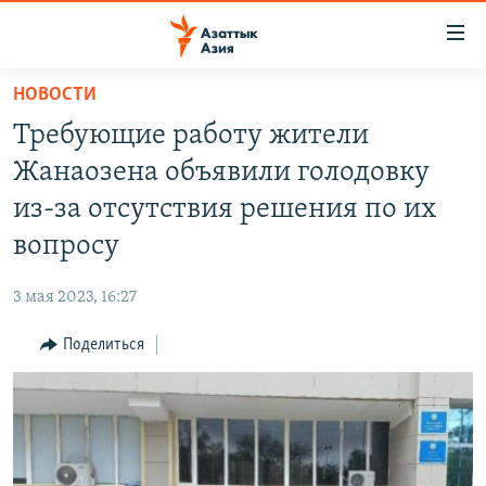
Доступность
ссылок
Вернуться
НОВОСТИ
к
ЦЕНТРАЛЬНАЯ АЗИЯ
Требующие работу жители
основному
НОВОСТИ
КАЗАХСТАН
содержанию
Жанаозена объявили голодовку
ВОЙНА В УКРАИНЕ
Вернутся
КЫРГЫЗСТАН
из-за отсутствия решения по их
к
НА ДРУГИХ ЯЗЫКАХ
УЗБЕКИСТАН
вопросу
главной
ТАДЖИКИСТАН
ҚАЗАҚША
навигации
ПОДПИШИТЕСЬ НА НАС В СОЦСЕТЯХ
3 мая 2023, 16:27
Вернутся
КЫРГЫЗЧА
к
Поделиться
ЎЗБЕКЧА
поиску
ТОҶИКӢ
Все сайты РСЕ/РС
TÜRKMENÇE