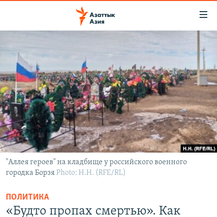
Доступность
ссылок
Вернуться
к
ЦЕНТРАЛЬНАЯ АЗИЯ
основному
НОВОСТИ
КАЗАХСТАН
содержанию
ВОЙНА В УКРАИНЕ
Вернутся
КЫРГЫЗСТАН
к
НА ДРУГИХ ЯЗЫКАХ
УЗБЕКИСТАН
главной
ТАДЖИКИСТАН
ҚАЗАҚША
навигации
ПОДПИШИТЕСЬ НА НАС В СОЦСЕТЯХ
Вернутся
КЫРГЫЗЧА
к
ЎЗБЕКЧА
поиску
"Аллея героев" на кладбище у российского военного
городка Борзя
Photo: Н.Н. (RFE/RL)
ТОҶИКӢ
Все сайты РСЕ/РС
TÜRKMENÇE
ПОЛИТИКА
«Будто пропах смертью». Как