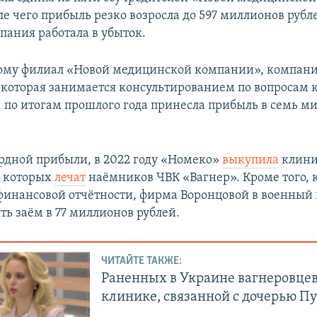
сле чего прибыль резко возросла до 597 миллионов рубл
пания работала в убыток.
тому филиал «Новой медицинской компании», компан
 которая занимается консультированием по вопросам
, по итогам прошлого года принесла прибыль в семь м
дной прибыли, в 2022 году «Номеко»
выкупила
клини
в которых
лечат
наёмников ЧВК «Вагнер». Кроме того, к
финансовой отчётности, фирма Воронцовой в военный 
ть заём в 77 миллионов рублей.
ЧИТАЙТЕ ТАКЖЕ:
Раненных в Украине вагнеровцев
клинике, связанной с дочерью П