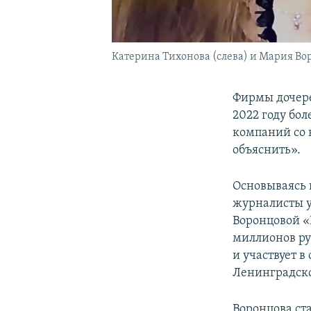
Катерина Тихонова (слева) и Мария Во
Фирмы дочере
2022 году бол
компаний со 
объяснить».
Основываясь 
журналисты у
Воронцовой «
миллионов ру
и участвует 
Ленинградско
Воронцова ст