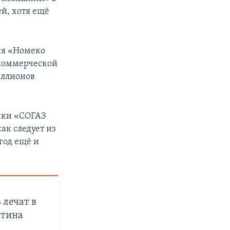
ей, хотя ещё
ия «Номеко
 коммерческой
иллионов
ки «СОГАЗ
ак следует из
год ещё и
 лечат в
утина