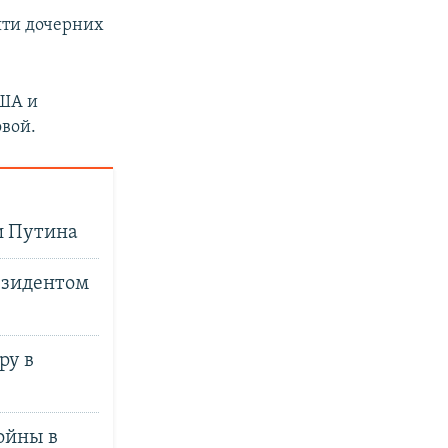
пяти дочерних
США и
вой.
и Путина
резидентом
ру в
ойны в