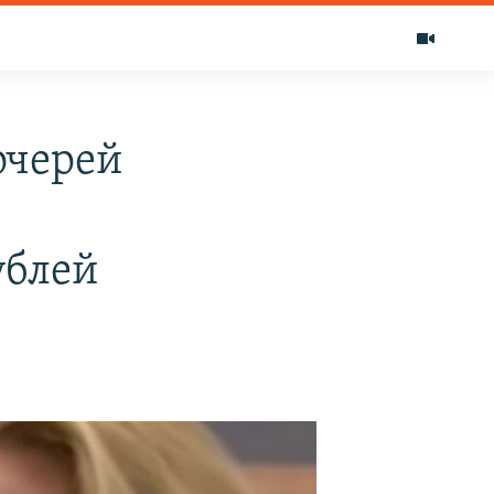
очерей
ублей