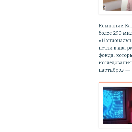
Компании Кат
более 290 ми
«Национально
почти в два р
фонда, котор
исследования
партнёров — 