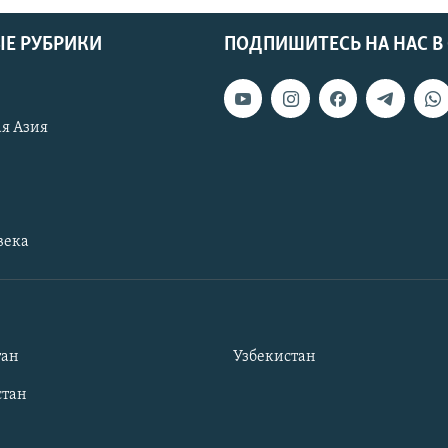
Е РУБРИКИ
ПОДПИШИТЕСЬ НА НАС В
я Азия
века
тан
Узбекистан
тан