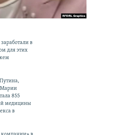
заработали в
ом для этих
ожем
Путина,
а Марии
тала 855
ной медицины
екса в
й компании» в