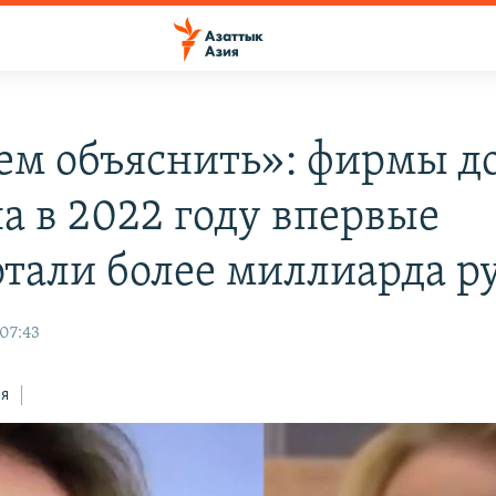
м объяснить»: фирмы д
а в 2022 году впервые
отали более миллиарда р
 07:43
ся