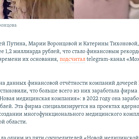
ронцова
й Путина, Марии Воронцовой и Катерины Тихоновой, 
ее 1,2 миллиарда рублей, что стало финансовым рекорд
времени их основания,
подсчитал
telegram-канал «М
на данных финансовой отчётности компаний дочерей 
становили, что больше всего из них заработала фирм
Новая медицинская компания»: в 2022 году она зарабо
блей. Эта фирма специализируется на проектах ядер
в создании многофункционального медицинского компл
й области.
ала одним из пяти соучредителей «Новой медицинско