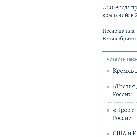
С 2019 года п
компаний: в 2
После начала
Великобритан
ЧИТАЙТЕ ТАКЖ
Кремль 
«Третья 
России
«Проект
России
США и К