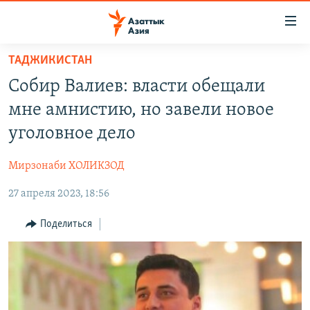
Доступность
ссылок
Вернуться
ТАДЖИКИСТАН
к
ЦЕНТРАЛЬНАЯ АЗИЯ
Собир Валиев: власти обещали
основному
НОВОСТИ
КАЗАХСТАН
содержанию
мне амнистию, но завели новое
ВОЙНА В УКРАИНЕ
Вернутся
КЫРГЫЗСТАН
уголовное дело
к
НА ДРУГИХ ЯЗЫКАХ
УЗБЕКИСТАН
главной
Мирзонаби ХОЛИКЗОД
ТАДЖИКИСТАН
ҚАЗАҚША
навигации
ПОДПИШИТЕСЬ НА НАС В СОЦСЕТЯХ
Вернутся
27 апреля 2023, 18:56
КЫРГЫЗЧА
к
ЎЗБЕКЧА
Поделиться
поиску
ТОҶИКӢ
Все сайты РСЕ/РС
TÜRKMENÇE