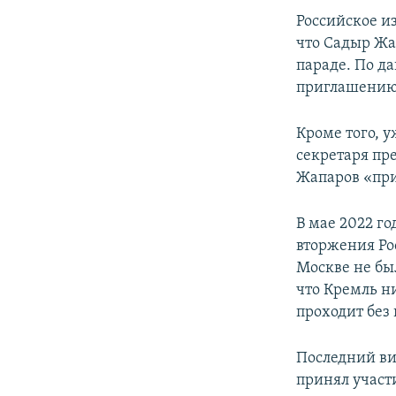
Российское и
что Садыр Жа
параде. По д
приглашению 
Кроме того, у
секретаря пр
Жапаров «при
В мае 2022 г
вторжения Ро
Москве не бы
что Кремль ни
проходит без
Последний ви
принял участи