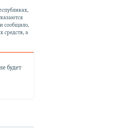
еспубликах,
тказаются
ки сообщило,
 средств, а
не будет