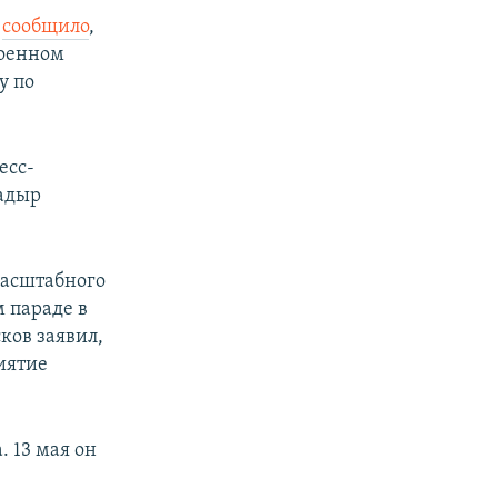
,
сообщило
,
военном
у по
есс-
Садыр
масштабного
м параде в
ков заявил,
иятие
 13 мая он