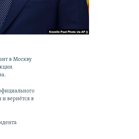
ит в Москву
акции
ва.
 официального
 и вернётся в
идента