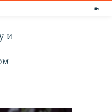
у и
ом