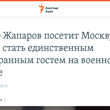
 Жапаров посетит Москв
 стать единственным
ранным гостем на военн
е
12:15
ся