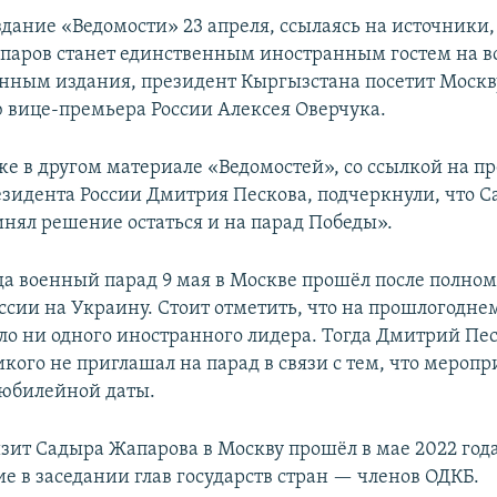
здание «Ведомости» 23 апреля, ссылаясь на источники
паров станет единственным иностранным гостем на 
анным издания, президент Кыргызстана посетит Москв
вице-премьера России Алексея Оверчука.
же в другом материале «Ведомостей», со ссылкой на пр
езидента России Дмитрия Пескова, подчеркнули, что 
нял решение остаться и на парад Победы».
ода военный парад 9 мая в Москве прошёл после полно
ссии на Украину. Стоит отметить, что на прошлогодне
ло ни одного иностранного лидера. Тогда Дмитрий Пес
кого не приглашал на парад в связи с тем, что меропр
 юбилейной даты.
зит Садыра Жапарова в Москву прошёл в мае 2022 года.
е в заседании глав государств стран — членов ОДКБ.