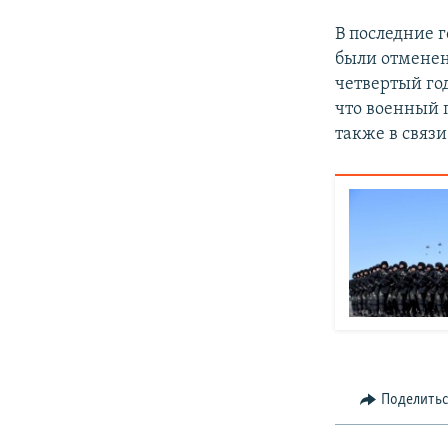
В последние 
были отменен
четвертый го
что военный 
также в связ
Поделить