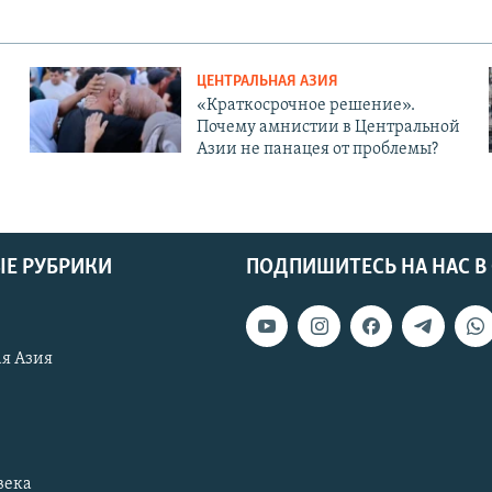
ЦЕНТРАЛЬНАЯ АЗИЯ
«Краткосрочное решение».
Почему амнистии в Центральной
Азии не панацея от проблемы?
Е РУБРИКИ
ПОДПИШИТЕСЬ НА НАС В
я Азия
века