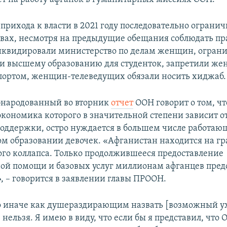
прихода к власти в 2021 году последовательно ограни
авах, несмотря на предыдущие обещания соблюдать п
квидировали министерство по делам женщин, ограни
и высшему образованию для студенток, запретили ж
портом, женщин-телеведущих обязали носить хиджаб.
бнародованный во вторник
отчет
ООН говорит о том, чт
экономика которого в значительной степени зависит 
оддержки, остро нуждается в большем числе работа
м образовании девочек. «Афганистан находится на г
го коллапса. Только продолжившееся предоставление
й помощи и базовых услуг миллионам афганцев пред
, – говорится в заявлении главы ПРООН.
о иначе как душераздирающим назвать [возможный у
нельзя. Я имею в виду, что если бы я представил, что 