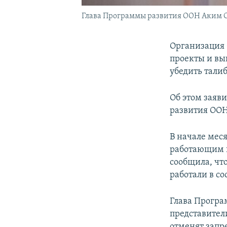
Глава Программы развития ООН Аким 
Организация 
проекты и вы
убедить тали
Об этом заяви
развития ООН
В начале мес
работающим в
сообщила, чт
работали в с
Глава Програ
представител
отменят запр