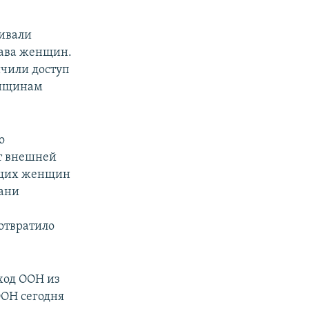
чивали
рава женщин.
чили доступ
енщинам
о
от внешней
ющих женщин
рани
отвратило
ход ООН из
ООН сегодня