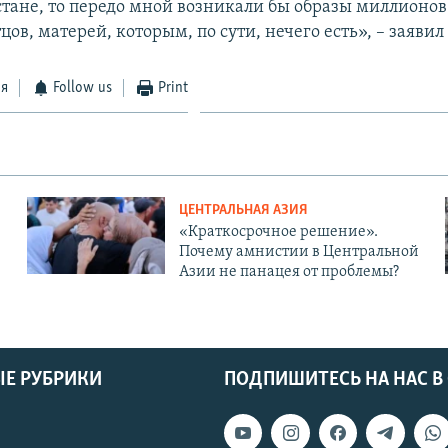
стане, то передо мной возникали бы образы миллионов
цов, матерей, которым, по сути, нечего есть», – заявил
ся
Follow us
Print
ЦЕНТРАЛЬНАЯ АЗИЯ
«Краткосрочное решение».
Почему амнистии в Центральной
Азии не панацея от проблемы?
Е РУБРИКИ
ПОДПИШИТЕСЬ НА НАС В