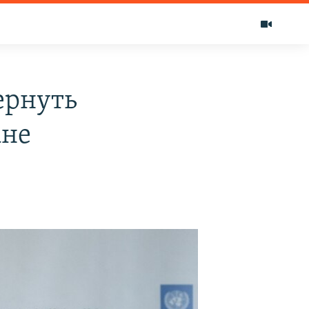
ернуть
ане