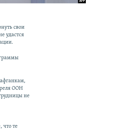
нуть свои
не удастся
ации.
рограммы
-афганкам,
преля ООН
отрудницы не
 что те