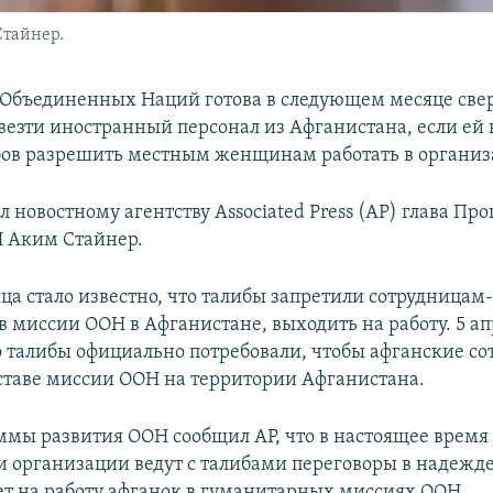
Стайнер.
Объединенных Наций готова в следующем месяце свер
везти иностранный персонал из Афганистана, если ей 
бов разрешить местным женщинам работать в организ
л новостному агентству Associated Press (AP) глава П
 Аким Стайнер.
яца стало известно, что талибы запретили сотрудницам
 миссии ООН в Афганистане, выходить на работу. 5 а
о талибы официально потребовали, чтобы афганские с
оставе миссии ООН на территории Афганистана.
ммы развития ООН сообщил AP, что в настоящее время
и организации ведут с талибами переговоры в надежде,
ет на работу афганок в гуманитарных миссиях ООН.