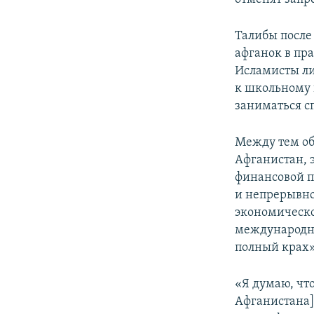
Талибы после 
афганок в пр
Исламисты ли
к школьному 
заниматься с
Между тем о
Афганистан, 
финансовой п
и непрерывно
экономическо
международно
полный крах»
«Я думаю, чт
Афганистана] 