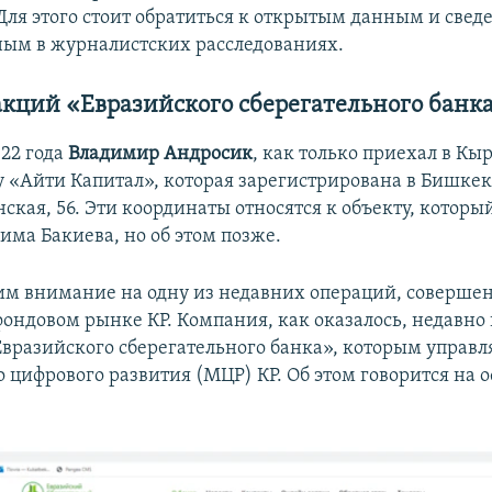
я этого стоит обратиться к открытым данным и свед
ым в журналистских расследованиях.
акций «Евразийского сберегательного банк
022 года
Владимир Андросик
, как только приехал в Кы
 «Айти Капитал», которая зарегистрирована в Бишкеке
кая, 56. Эти координаты относятся к объекту, которы
ма Бакиева, но об этом позже.
им внимание на одну из недавних операций, соверш
фондовом рынке КР. Компания, как оказалось, недавно
Евразийского сберегательного банка», которым управл
 цифрового развития (МЦР) КР. Об этом говорится на