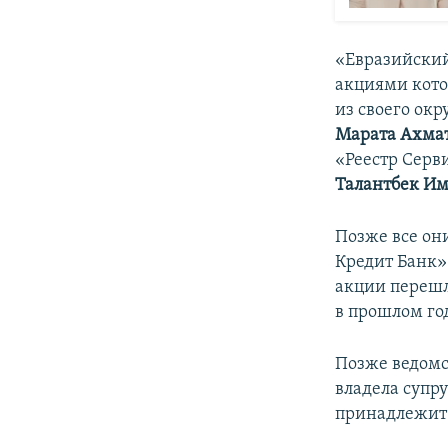
«Евразийский
акциями кото
из своего ок
Марата
Ахма
«Реестр Серв
Талантбек И
Позже все он
Кредит Банк»
акции перешл
в прошлом го
Позже ведомс
владела супр
принадлежит 