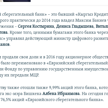
 сберегательный банк» − это бывший «Кыргыз Кредит
рого практически до 2014 года владел Максим Бакиев
ружения –
Сергея
Костырина
,
Дениса
Гладышева
,
Витал
това
. Кроме того, ценными бумагами этого банка чере
ис» управлял действующий министр цифрового развит
манов
.
и продали свои доли и в 2016 году акционерное общес
 было переименовано в «Евразийский сберегательный 
и Фонду по управлению государственным имуществом 
ду их передали МЦР.
тву также отошли также 9,99% акций этого банка, ко
уга экс-мэра Бишкека
Албека Ибраимова
. На сегодня г
76,5% акций «Евразийского сберегательного банка».