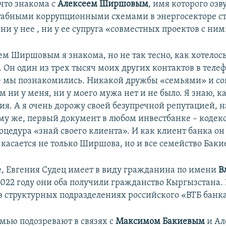
 что знакома с
Алексеем Ширшовым
, имя которого озв
табными коррупционными схемами в энергосекторе ст
 ни у нее , ни у ее супруга «совместных проектов с ним
ем Ширшовым я знакома, но не так тесно, как хотелос
 Он один из трех тысяч моих других контактов в телеф
е мы познакомились. Никакой дружбы «семьями» и с
м ни у меня, ни у моего мужа нет и не было. Я знаю, ка
ция. А я очень дорожу своей безупречной репутацией, 
му же, первый документ в любом инвестбанке – кодекс
оцедура «знай своего клиента». И как клиент банка он
 касается не только Ширшова, но и все семейство Баки
е, Евгения Судец имеет в виду гражданина по имени
В
 2022 году они оба получили гражданство Кыргызстана.
 в структурных подразделениях российского «ВТБ банка
емью подозревают в связях с
Максимом
Бакиевым
и Ал