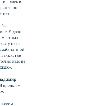
учивалось в
раны, но
» нет:
ь бы
оне. Я даже
овместных
кая у него
наработанной
 этики, где
 точно нам не
евых».
ладимир
 В прошлом
».
ексеем