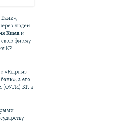
 Банк»,
 через людей
ия
Кима
и
з свою фирму
ия КР
тво «Кыргыз
банк», а его
(ФУГИ) КР, а
торыми
осударству