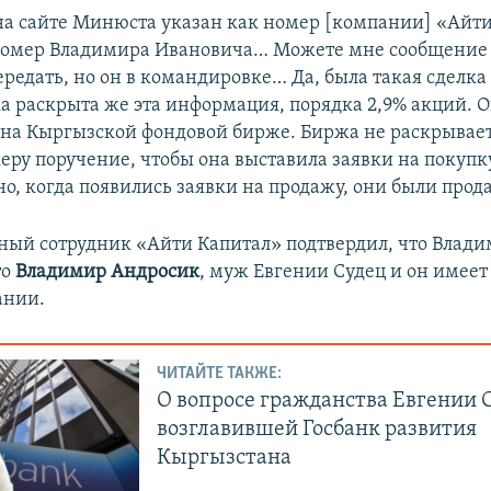
на сайте Минюста указан как номер [компании] «Айти
омер Владимира Ивановича… Можете мне сообщение о
ередать, но он в командировке… Да, была такая сделка
ка раскрыта же эта информация, порядка 2,9% акций. 
на Кыргызской фондовой бирже. Биржа не раскрывает
еру поручение, чтобы она выставила заявки на покупк
но, когда появились заявки на продажу, они были прод
ный сотрудник «Айти Капитал» подтвердил, что Влад
то
Владимир Андросик
, муж Евгении Судец и он имее
ании.
ЧИТАЙТЕ ТАКЖЕ:
О вопросе гражданства Евгении 
возглавившей Госбанк развития
Кыргызстана