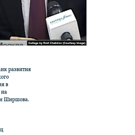
анк развития
кого
я в
 на
 и Ширшова.
ец