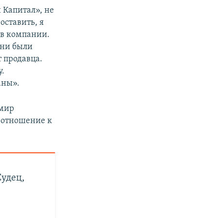
 Капитал», не
ставить, я
 в компании.
Они были
 продавца.
у.
аны».
имир
т отношение к
Судец,