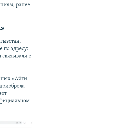
ениям, ранее
а»
ргызстан,
 по адресу:
й связывали с
енных «Айти
 приобрела
яет
 официальном