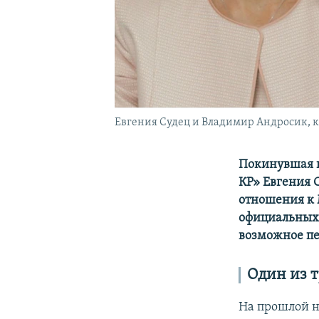
Евгения Судец и Владимир Андросик, к
Покинувшая п
КР» Евгения С
отношения к 
официальных 
возможное пе
Один из т
На прошлой н