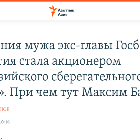
ния мужа экс-главы Гос
тия стала акционером
зийского сберегательног
». При чем тут Максим Б
АШОВ
10:16
ся