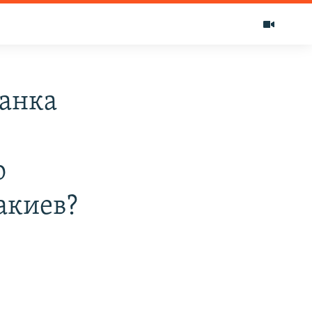
банка
о
акиев?