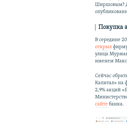
Ширшовым? Дл
опубликованн
Покупка 
В середине 2
открыл
фирму
улица Мурманс
именем Макси
Сейчас обрат
Капитал» на 
2,9% акций «
Министерство
сайте
банка.