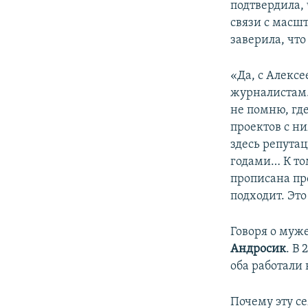
подтвердила,
связи с масш
заверила, что
«Да, с Алексе
журналистам.
не помню, гд
проектов с ни
здесь репута
годами… К то
прописана пр
подходит. Это
Говоря о муж
Андросик
. В
оба работали
Почему эту с