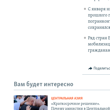
С января н
прошлого г
погранкон
сохранялся
Ряд стран 
мобилизац
гражданам 
Поделить
Вам будет интересно
ЦЕНТРАЛЬНАЯ АЗИЯ
«Краткосрочное решение».
Почему амнистии в Центральной