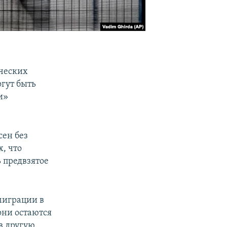
ических
гут быть
и»
сен без
, что
 предвзятое
миграции в
они остаются
 в другую