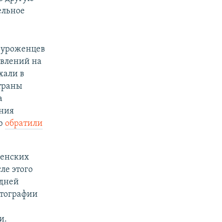
ельное
в уроженцев
явлений на
хали в
страны
а
ния
ию
обратили
ченских
ле этого
 дней
отографии
и.