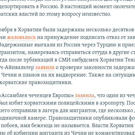
и депортировать в Россию. В настоящий момент окончат
атских властей по этому вопросу неизвестно.
оября в Хорватии были задержаны несколько десятко
они
жаловались
на принуждение подписать отказ от за
Задержанные выехали из России через Турцию и прие
ранзитом, намереваясь отправиться оттуда в другие 
огда после публикаций в СМИ омбудсмен Хорватии Тен
ч-Айнвальтер
заявила
о проверке законности задержа
 Чечни и планов на их выдворение. Также на ситуац
хорватские правозащитники.
 «Ассамблея чеченцев Европы»
заявила
, что один из че
ыл избит хорватскими полицейскими в аэропорту. Пос
его отправили в лагерь для мигрантов, где несколько
 одиночной камере. Правозащитники опубликовали ф
 побоев, имя беженца не называется. Власти Хорватии
ю об избиении мигранта из Чечни не комментировал