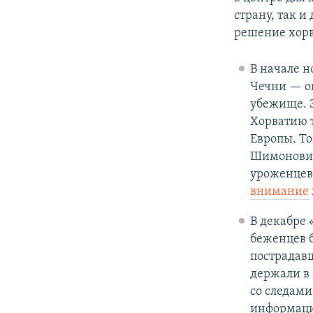
страну, так 
решение хорв
В начале н
Чечни — 
убежище. 
Хорватию т
Европы. Т
Шимонови
уроженцев
внимание
В декабре
беженцев б
пострадавш
держали в
со следами
информаци