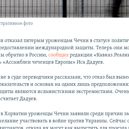
тративное фото
ии отказал пятерым уроженцам Чечни в статусе полит
редоставлении международной защиты. Теперь они мо
ы обратно в Россию,
сообщил
редакции «Кавказ.Реали
ь «Ассамблеи чеченцев Европы» Иса Дадуев.
е в суде переводчики рассказали, что отказ был выне
оказательств и основан на одних лишь предположениях
ащиты являются исламистскими экстремистами. Очень
считает Дадуев.
в Хорватии уроженцы Чечни заявили среди причин э
желание участвовать в войне против Украины. Сейчас 
мигрантов, откуда их могут как выпустить для проезда