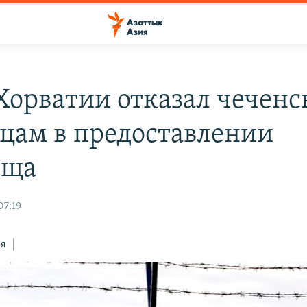
 Хорватии отказал чечен
цам в предоставлении
ища
07:19
ся