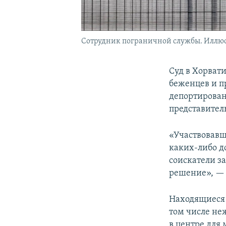
Сотрудник пограничной службы. Иллюс
Суд в Хорват
беженцев и п
депортирован
представител
«Участвовавши
каких-либо д
соискатели з
решение», — 
Находящиеся 
том числе не
в центре для 