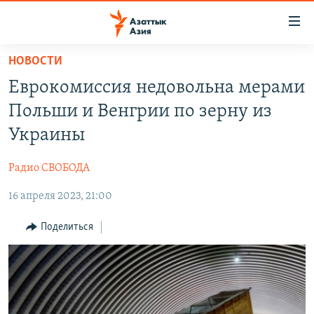
Доступность
ссылок
Вернуться
НОВОСТИ
к
ЦЕНТРАЛЬНАЯ АЗИЯ
Еврокомиссия недовольна мерами
основному
НОВОСТИ
КАЗАХСТАН
содержанию
Польши и Венгрии по зерну из
ВОЙНА В УКРАИНЕ
Вернутся
КЫРГЫЗСТАН
Украины
к
НА ДРУГИХ ЯЗЫКАХ
УЗБЕКИСТАН
главной
Радио СВОБОДА
ТАДЖИКИСТАН
ҚАЗАҚША
навигации
ПОДПИШИТЕСЬ НА НАС В СОЦСЕТЯХ
Вернутся
16 апреля 2023, 21:00
КЫРГЫЗЧА
к
ЎЗБЕКЧА
Поделиться
поиску
ТОҶИКӢ
Все сайты РСЕ/РС
TÜRKMENÇE