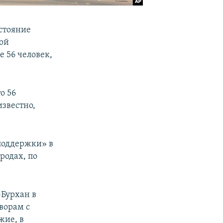
стояние
ой
 56 человек,
то 56
звестно,
поддержки» в
родах, по
.
Бурхан в
оворам с
жие, в