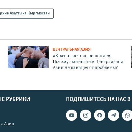
рхив Азаттыка Кыргызстан
ЦЕНТРАЛЬНАЯ АЗИЯ
«Краткосрочное решение».
Почему амнистии в Центральной
Азии не панацея от проблемы?
Е РУБРИКИ
ПОДПИШИТЕСЬ НА НАС В
я Азия