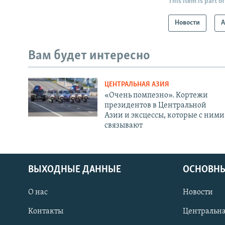
This item is part of
Новости
А
Вам будет интересно
ЦЕНТРАЛЬНАЯ АЗИЯ
«Очень помпезно». Кортежи
президентов в Центральной
Азии и эксцессы, которые с ними
связывают
ВЫХОДНЫЕ ДАННЫЕ
ОСНОВНЫ
О нас
Новости
Контакты
Центральна