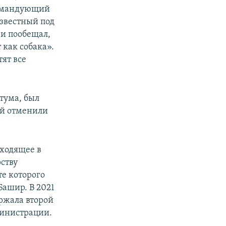
 командующий
звестный под
и пообещал,
 как собака».
тят все
тума, был
ий отменили
ходящее в
ству
те которого
Башир. В 2021
ержала второй
министрации.