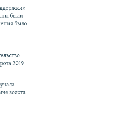
оддержки»
лжны были
шения было
тельство
рота 2019
бучала
ыче золота