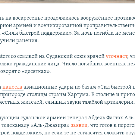
очь на воскресенье продолжилось вооружённое противо
рной армией и военизированной проправительственн
 «Силы быстрой поддержки». За ночь погибли не менее
лучили ранения.
uters со ссылкой на Суданский союз врачей
уточняет
, ч
олько гражданские лица. Число погибших военных неи
оворят о «десятках».
а
нанесла
авиационные удары по базам «Сил быстрой 
пригороде столицы страны Хартума. В столице и приго
естных жителей, слышны звуки тяжёлой артиллерии
ующий суданской армией генерал Абдель Фаттах Аль-
 телеканалу «Аль-Джазира»
заявил
, что готов к перег
рой поддержки», но если те не согласятся сложить ору