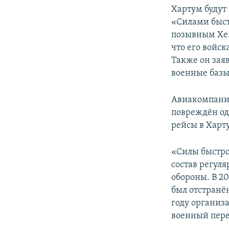
Хартум будут
«Силами быст
позывным Хем
что его войск
Также он заяв
военные базы
Авиакомпания
повреждён од
рейсы в Харт
«Силы быстро
состав регул
обороны. В 20
был отстранё
году организа
военный пере