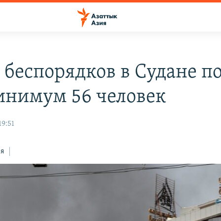
е беспорядков в Судане п
инимум 56 человек
19:51
ся