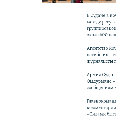
В Судане в н
между регуля
группировкой
около 600 по
Агентство Re
погибших – т
журналисты г
Армия Судан
Омдурмане – 
сообщениям м
Главнокоманд
комментарии
«Силами быст