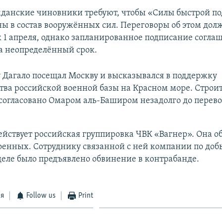
данские чиновники требуют, чтобы «Силы быстрой п
ы в состав вооружённых сил. Переговоры об этом до
к 1 апреля, однако запланированное подписание согла
а неопределённый срок.
у Дагало посещал Москву и высказывался в поддержку
тва российской военной базы на Красном море. Строи
согласовано Омаром аль-Баширом незадолго до перево
ействует российская группировка ЧВК «Вагнер». Она о
енных. Сотруднику связанной с ней компании по доб
деле было предъявлено обвинение в контрабанде.
ся
Follow us
Print