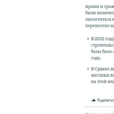
Армия и граж
были включен
закончиться 
перенесено н
В 2022 год
строительс
базы было 
года.
В Судане д
местных во
на этой не
Поделить