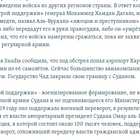
 введены войска из других регионов страны. В ответ
рой поддержки» генерал Мохаммед Хамдан Дагало, и
едти, назвал Аль-Бурхана «лжецом и преступником» 
а либо передадут его в руки правосудия, либо он «умрёт
ил, что его войска намерены сражаться, пока не захва
 регулярной армии.
 Saudia сообщила, что под обстрел попал аэропорт Хар
ин из её самолётов. Сейчас большинство авиакомпан
ум. Государство Чад закрыло свою границу с Суданом.
й поддержки» - военизированное формирование, не в
ярной армии Судана и не подчиняющееся его Министер
19 году оно поддержало военный переворот, в результа
н от власти авторитарный президент Судана Омар аль-
ция, в которой состоит около 100 тысяч человек, подд
ворот, отложивший передачу власти гражданской ад