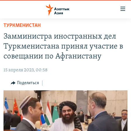
Доступность
ссылок
Вернуться
ТУРКМЕНИСТАН
к
ЦЕНТРАЛЬНАЯ АЗИЯ
Замминистра иностранных дел
основному
НОВОСТИ
КАЗАХСТАН
содержанию
Туркменистана принял участие в
ВОЙНА В УКРАИНЕ
Вернутся
КЫРГЫЗСТАН
совещании по Афганистану
к
НА ДРУГИХ ЯЗЫКАХ
УЗБЕКИСТАН
главной
15 апреля 2023, 00:58
ТАДЖИКИСТАН
ҚАЗАҚША
навигации
ПОДПИШИТЕСЬ НА НАС В СОЦСЕТЯХ
Вернутся
Поделиться
КЫРГЫЗЧА
к
ЎЗБЕКЧА
поиску
ТОҶИКӢ
Все сайты РСЕ/РС
TÜRKMENÇE