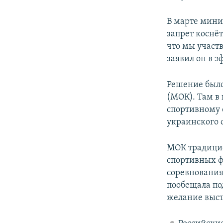
В марте мини
запрет коснё
что мы участв
заявил он в 
Решение был
(МОК). Там в
спортивному 
украинского 
МОК традицио
спортивных ф
соревнования
пообещала по
желание выст