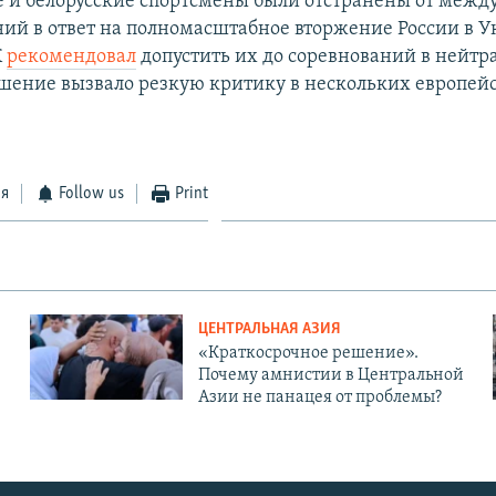
е и белорусские спортсмены были отстранены от меж
ий в ответ на полномасштабное вторжение России в У
К
рекомендовал
допустить их до соревнований в нейтр
ешение вызвало резкую критику в нескольких европей
ся
Follow us
Print
ЦЕНТРАЛЬНАЯ АЗИЯ
«Краткосрочное решение».
Почему амнистии в Центральной
Азии не панацея от проблемы?