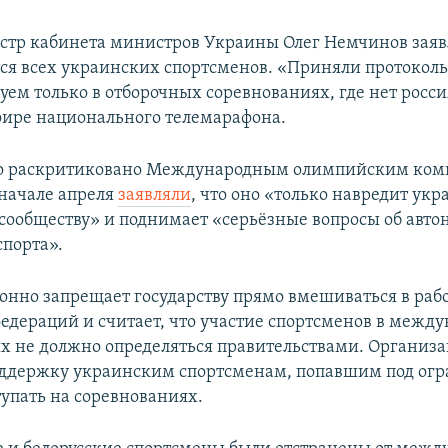
стр кабинета министров Украины Олег Немчинов заявл
тся всех украинских спортсменов. «Приняли протокол
уем только в отборочных соревнованиях, где нет росс
эфире национального телемарафона.
о раскритиковано Международным олимпийским ком
 начале апреля
заявляли
, что оно «только навредит ук
сообществу» и поднимает «серьёзные вопросы об авто
спорта».
нно запрещает государству прямо вмешиваться в раб
едераций и считает, что участие спортсменов в межд
х не должно определяться правительствами. Организ
ддержку украинским спортсменам, попавшим под огр
упать на соревнованиях.