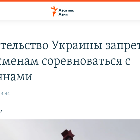
тельство Украины запре
сменам соревноваться с
янами
14:44
ся