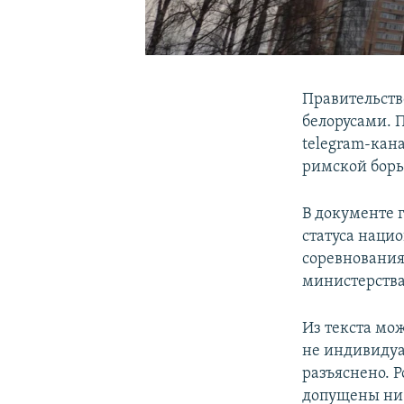
Правительств
белорусами. 
telegram-кан
римской борь
В документе 
статуса наци
соревнования
министерства
Из текста мож
не индивидуа
разъяснено. 
допущены ни 