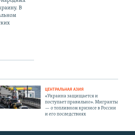
дународных
краину. В
альном
ских
ЦЕНТРАЛЬНАЯ АЗИЯ
«Украина защищается и
поступает правильно». Мигранты
— о топливном кризисе в России
и его последствиях