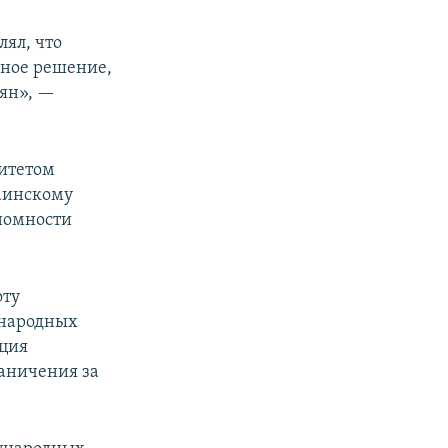
ял, что
ьное решение,
иян», —
итетом
раинскому
номности
оту
ународных
ация
аничения за