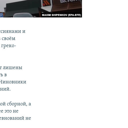
ссиянами и
 своём
 греко-
ут лишены
ь в
. Чиновники
аний.
ой сборной, а
е это не
ревнований не