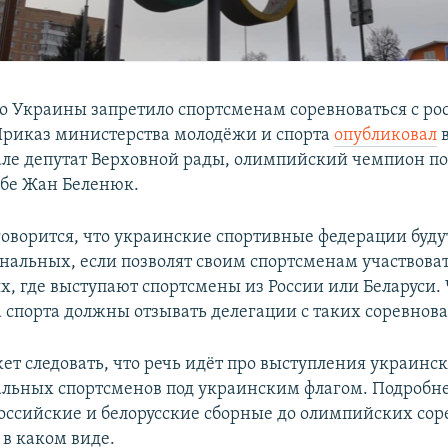
о Украины запретило спортсменам соревноваться с ро
Приказ министерства молодёжи и спорта
опубликовал
в
але депутат Верховной рады, олимпийский чемпион по
бе Жан Беленюк.
говорится, что украинские спортивные федерации буд
ональных, если позволят своим спортсменам участвоват
х, где выступают спортсмены из России или Беларуси
 спорта должны отзывать делегации с таких соревнов
ет следовать, что речь идёт про выступления украинск
льных спортсменов под украинским флагом. Подробне
Российские и белорусские сборные до олимпийских со
в каком виде.