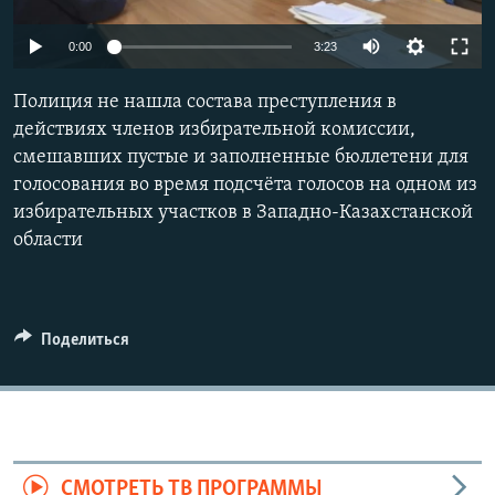
Auto
0:00
3:23
240p
Полиция не нашла состава преступления в
360p
действиях членов избирательной комиссии,
смешавших пустые и заполненные бюллетени для
480p
Auto
240p
360p
480p
голосования во время подсчёта голосов на одном из
720p
избирательных участков в Западно-Казахстанской
720p
1080p
1080p
области
Поделиться
СМОТРЕТЬ ТВ ПРОГРАММЫ