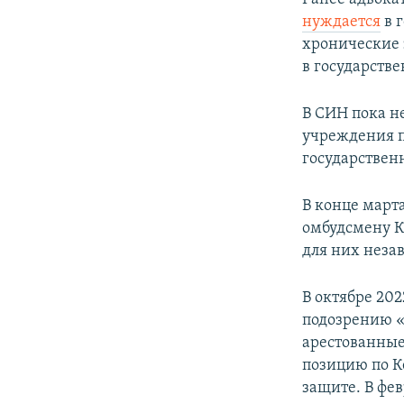
нуждается
в г
хронические 
в государств
В СИН пока н
учреждения п
государствен
В конце март
омбудсмену К
для них неза
В октябре 202
подозрению «
арестованные
позицию по К
защите. В фе