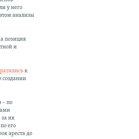
ли у него
 этом анализы
на позиция
стной и
братились
к
о создании
 – по
Сами
 за их
по его
ок ареста до