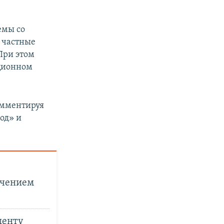
емы со
и частные
При этом
ационном
омментируя
од» и
ючением
денту