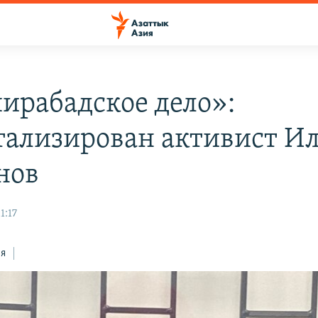
ирабадское дело»:
тализирован активист Ил
нов
1:17
ся