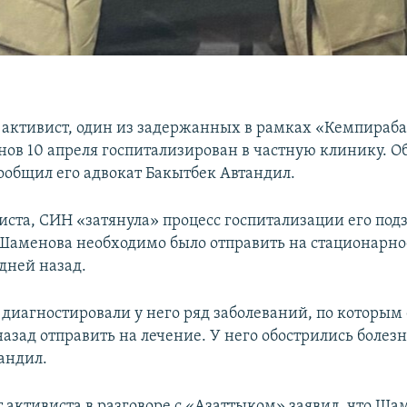
активист, один из задержанных в рамках «Кемпираба
ов 10 апреля госпитализирован в частную клинику. О
ообщил его адвокат Бакытбек Автандил.
иста, СИН «затянула» процесс госпитализации его под
 Шаменова необходимо было отправить на стационарно
дней назад.
 диагностировали у него ряд заболеваний, по которым 
азад отправить на лечение. У него обострились болезни
андил.
т активиста в разговоре с «Азаттыком» заявил, что Ша