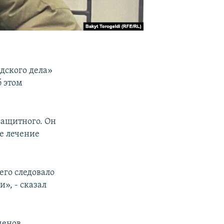
дского дела»
б этом
защитного. Он
е лечение
его следовало
», - сказал
менов