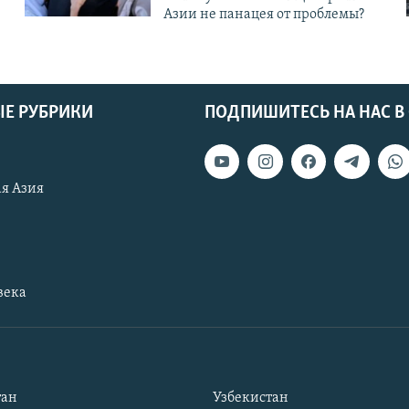
Азии не панацея от проблемы?
Е РУБРИКИ
ПОДПИШИТЕСЬ НА НАС В
я Азия
века
тан
Узбекистан