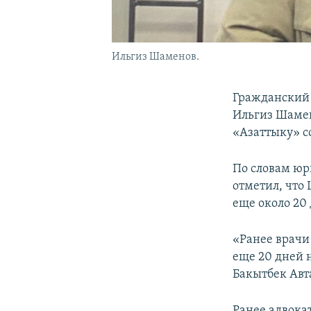
Ильгиз Шаменов.
Гражданский 
Ильгиз Шамен
«Азаттыку» с
По словам юр
отметил, что
еще около 20 
«Ранее врачи
еще 20 дней н
Бакытбек Авт
Ранее адвока