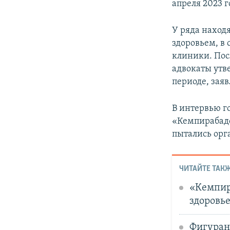
апреля 2023 г
У ряда наход
здоровьем, в 
клиники. Пос
адвокаты утв
периоде, зая
В интервью г
«Кемпирабадс
пытались орг
ЧИТАЙТЕ ТАКЖ
«Кемпир
здоровь
Фигуран