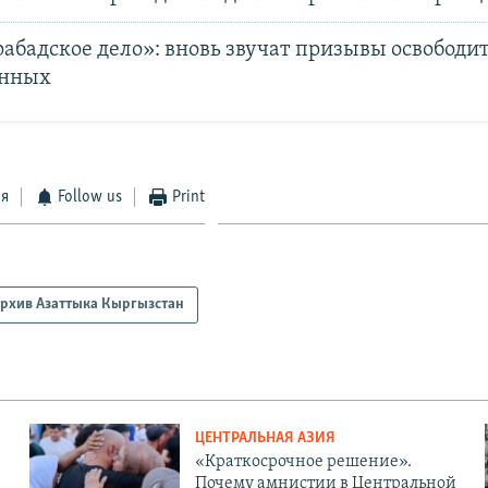
абадское дело»: вновь звучат призывы освободи
анных
ся
Follow us
Print
рхив Азаттыка Кыргызстан
ЦЕНТРАЛЬНАЯ АЗИЯ
«Краткосрочное решение».
Почему амнистии в Центральной