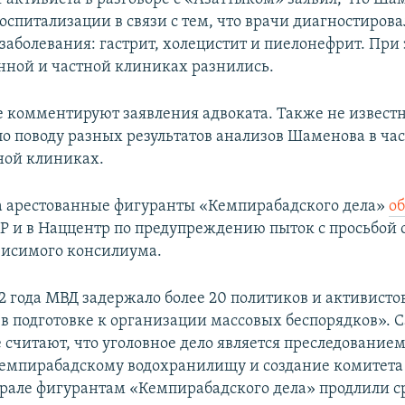
оспитализации в связи с тем, что врачи диагностирова
заболевания: гастрит, холецистит и пиелонефрит. При
енной и частной клиниках разнились.
е комментируют заявления адвоката. Также не извест
о поводу разных результатов анализов Шаменова в ча
ной клиниках.
а арестованные фигуранты «Кемпирабадского дела»
о
Р и в Наццентр по предупреждению пыток с просьбой 
висимого консилиума.
2 года МВД задержало более 20 политиков и активистов
в подготовке к организации массовых беспорядков». 
 считают, что уголовное дело является преследованием
емпирабадскому водохранилищу и создание комитета 
врале фигурантам «Кемпирабадского дела» продлили ср