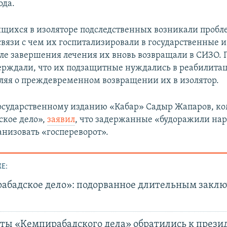
ода.
ящихся в изоляторе подследственных возникали пробл
связи с чем их госпитализировали в государственные 
ле завершения лечения их вновь возвращали в СИЗО. 
ерждали, что их подзащитные нуждались в реабилит
вляя о преждевременном возвращении их в изолятор.
осударственному изданию «Кабар» Садыр Жапаров, к
кое дело»,
заявил
, что задержанные «будоражили нар
анизовать «госпереворот».
Е:
абадское дело»: подорванное длительным закл
е
ты «Кемпирабадского дела» обратились к прези