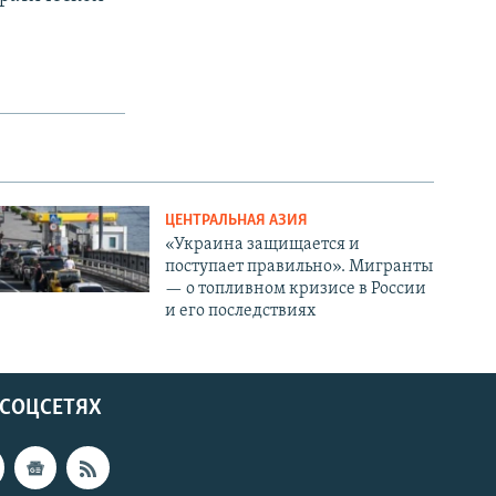
ЦЕНТРАЛЬНАЯ АЗИЯ
«Украина защищается и
поступает правильно». Мигранты
— о топливном кризисе в России
и его последствиях
 СОЦСЕТЯХ