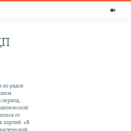
ДП
 из рядов
яшнем
й период,
политической
аться от
х партий. «В
кратической