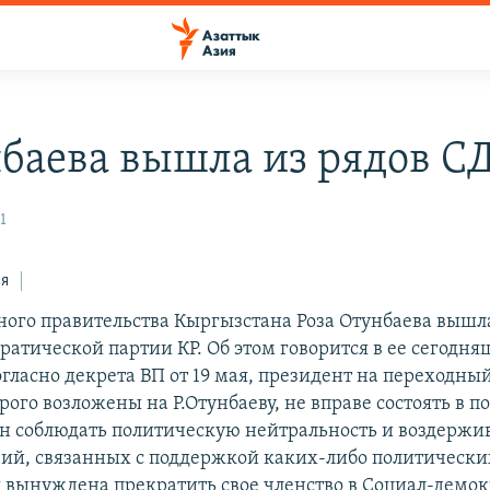
нбаева вышла из рядов С
1
ся
ного правительства Кыргызстана Роза Отунбаева вышла
ратической партии КР. Об этом говорится в ее сегодн
гласно декрета ВП от 19 мая, президент на переходны
ого возложены на Р.Отунбаеву, не вправе состоять в 
ан соблюдать политическую нейтральность и воздержив
ий, связанных с поддержкой каких-либо политически
 я вынуждена прекратить свое членство в Социал-демо