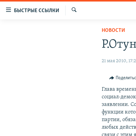
Доступность
БЫСТРЫЕ ССЫЛКИ
ссылок
Искать
Вернуться
ЦЕНТРАЛЬНАЯ АЗИЯ
НОВОСТИ
к
НОВОСТИ
КАЗАХСТАН
основному
Р.Оту
содержанию
ВОЙНА В УКРАИНЕ
КЫРГЫЗСТАН
Вернутся
НА ДРУГИХ ЯЗЫКАХ
УЗБЕКИСТАН
21 мая 2010, 17:2
к
главной
ТАДЖИКИСТАН
ҚАЗАҚША
навигации
Поделить
КЫРГЫЗЧА
Вернутся
Глава времен
к
ЎЗБЕКЧА
социал-демок
поиску
ТОҶИКӢ
заявлении. Со
функции котор
TÜRKMENÇE
партии, обяз
любых действ
связи с этим