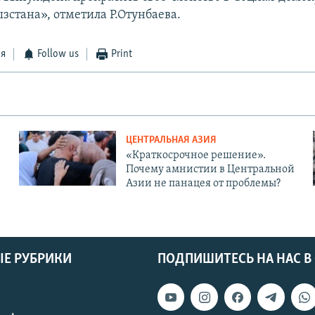
зстана», отметила Р.Отунбаева.
ся
Follow us
Print
ЦЕНТРАЛЬНАЯ АЗИЯ
«Краткосрочное решение».
Почему амнистии в Центральной
Азии не панацея от проблемы?
Е РУБРИКИ
ПОДПИШИТЕСЬ НА НАС В