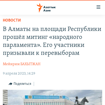
Доступность
ссылок
Вернуться
НОВОСТИ
к
ЦЕНТРАЛЬНАЯ АЗИЯ
В Алматы на площади Республики
основному
НОВОСТИ
КАЗАХСТАН
содержанию
прошёл митинг «народного
ВОЙНА В УКРАИНЕ
Вернутся
КЫРГЫЗСТАН
парламента». Его участники
к
НА ДРУГИХ ЯЗЫКАХ
УЗБЕКИСТАН
призывали к перевыборам
главной
ТАДЖИКИСТАН
ҚАЗАҚША
навигации
ПОДПИШИТЕСЬ НА НАС В СОЦСЕТЯХ
Мейирим БАХЫТЖАН
Вернутся
КЫРГЫЗЧА
к
9 апреля 2023, 14:29
ЎЗБЕКЧА
поиску
Поделиться
ТОҶИКӢ
Все сайты РСЕ/РС
TÜRKMENÇE