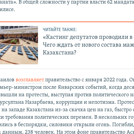
ната». В общей сложности у партии власти 62 мандата
илисе.
ЧИТАЙТЕ ТАКЖЕ:
«Кастинг депутатов проводили в 
Чего ждать от нового состава ма
Казахстана?
маилов
возглавляет
правительство с января 2022 года. О
мьер-министром после Январских событий, когда дес
 вышли на протесты, выступая против политического н
урсултана Назарбаева, коррупции и непотизма. Проте
а западе Казахстана из-за скачка цен на газ, быстро
али требования политических перемен. В нескольких г
лись в беспорядки, силовики открыли огонь. Погибли,
данным, 238 человек. На этом фоне правительство А