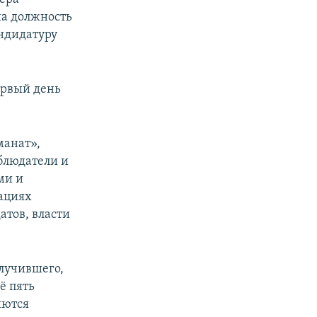
на должность
андидатуру
ервый день
манат»,
блюдатели и
ми и
ациях
атов, власти
лучившего,
ё пять
яются