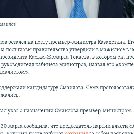
Смаилов
ов остался на посту премьер-министра Казахстана. Ег
а пост главы правительства утвердили в мажилисе в ч
президента Касым-Жомарта Токаева, в котором он, пр
 руководителя кабинета министров, назвал его «комп
циалистом».
поддержали кандидатуру Смаилова. Семь проголосовали
ржались.
сал указ о назначении Смаилова премьер-министром.
 30 марта сообщила, что председатель партии власти 
в, который после выборов
сохранил
за собой пост спи