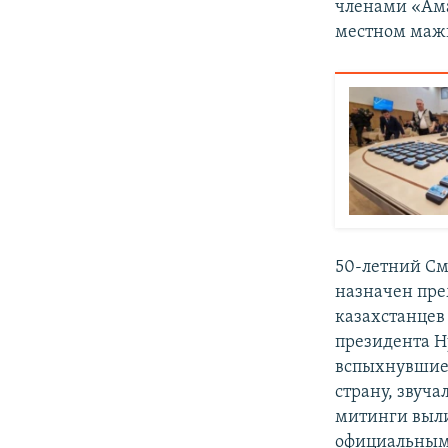
членами «Ама
местном маж
50-летний С
назначен пре
казахстанцев
президента Н
вспыхнувшие н
страну, звуч
митинги выли
официальным 