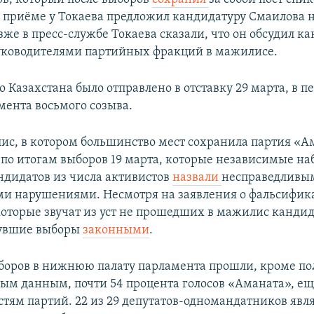
 приёме у Токаева предложил кандидатуру Смаилова 
же в пресс-службе Токаева сказали, что он обсудил к
уководителями партийных фракций в мажилисе.
 Казахстана было отправлено в отставку 29 марта, в п
мента восьмого созыва.
с, в котором большинство мест сохранила партия «А
по итогам выборов 19 марта, которые независимые на
ндидатов из числа активистов
назвали
несправедливы
и нарушениями. Несмотря на заявления о фальсифик
которые звучат из уст не прошедших в мажилис кандид
увшие выборы
законными
.
боров в нижнюю палату парламента прошли, кроме по
ым данным, почти 54 процента голосов «Аманата», ещ
стям партий. 22 из 29 депутатов-одномандатников явл