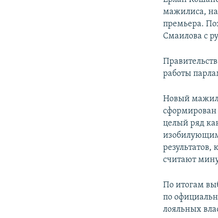
мажилиса, на
премьера. Поз
Смаилова с р
Правительство
работы парла
Новый мажили
сформирован 
целый ряд ка
изобилующим
результатов, 
считают мин
По итогам вы
по официальн
лояльных вла