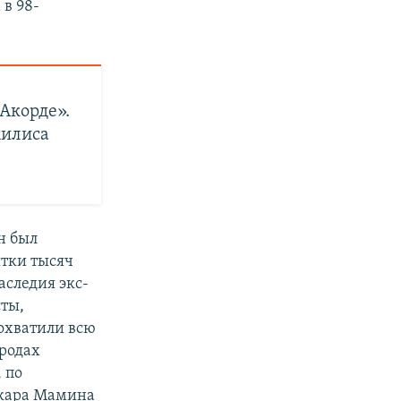
 в 98-
Акорде».
жилиса
н был
ятки тысяч
аследия экс-
сты,
 охватили всю
ородах
 по
скара Мамина