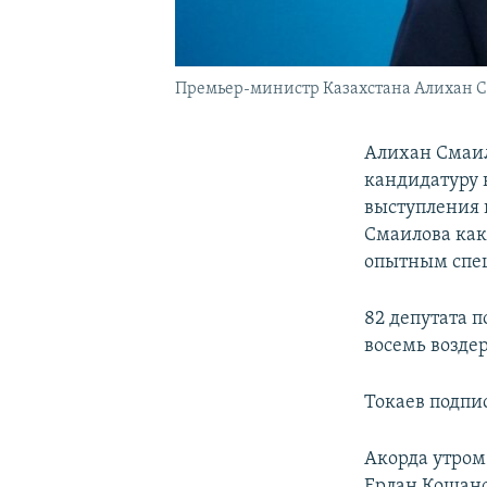
Премьер-министр Казахстана Алихан 
Алихан Смаил
кандидатуру н
выступления 
Смаилова как
опытным спе
82 депутата 
восемь возде
Токаев подпи
Акорда утром
Ерлан Кошано