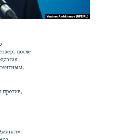
о
етверг после
едлагая
етентным,
 против,
«Аманат»
кера