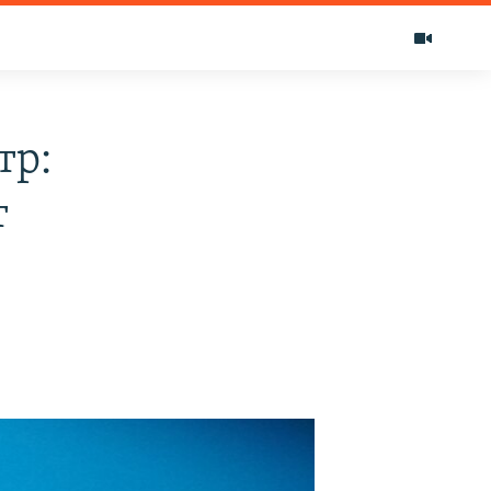
тр:
т