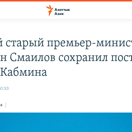
 старый премьер-минис
н Смаилов сохранил пос
 Кабмина
10:53
ся